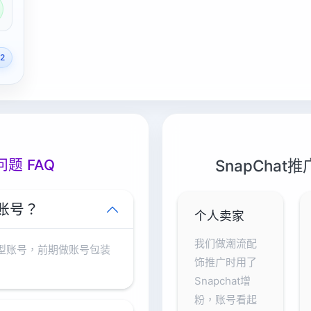
2
问题 FAQ
SnapCha
的账号？
个人卖家
我们做潮流配
型账号，前期做账号包装
饰推广时用了
Snapchat增
粉，账号看起