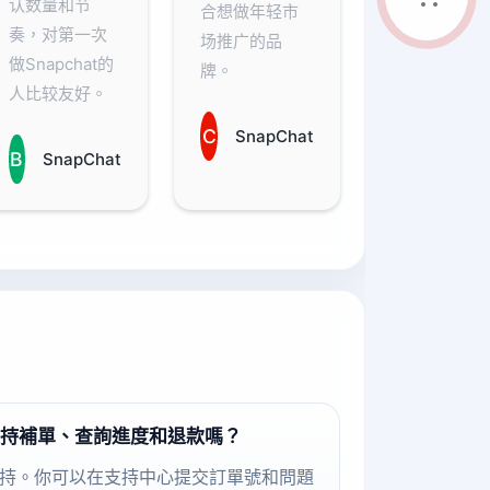
认数量和节
合想做年轻市
奏，对第一次
场推广的品
做Snapchat的
牌。
人比较友好。
C
SnapChat
B
SnapChat
持補單、查詢進度和退款嗎？
持。你可以在支持中心提交訂單號和問題