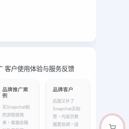
t推广 客户使用体验与服务反馈
品牌推广案
品牌客户
例
后面又补了
买Snapchat粉
Snapchat买粉
的流程很简
赞，内容页数
单，客服会确
据更协调，适