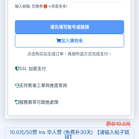
输入邮箱, 优惠券🎁->惊喜多多!
请先填写账号或链接
加入購物車
点击购买后生成订单，再按所选方式完成支付。
SSL 加密支付
支持售後工單與進度查詢
服務異常可跟進處理
原价
10.0
元
10.0元/50赞 Ins 华人赞 (免费补30天) 【请输入帖子链
接】