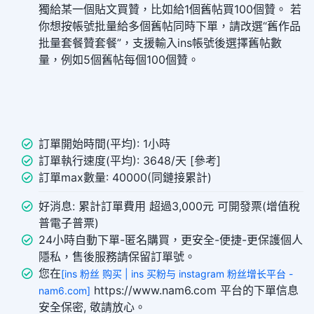
獨給某一個貼文買贊，比如給1個舊帖買100個贊。 若
你想按帳號批量給多個舊帖同時下單，請改選“舊作品
批量套餐贊套餐”，支援輸入ins帳號後選擇舊帖數
量，例如5個舊帖每個100個贊。
訂單開始時間(平均): 1小時
訂單執行速度(平均): 3648/天 [參考]
訂單max數量: 40000(同鏈接累計)
好消息: 累計訂單費用 超過3,000元 可開發票(增值稅
普電子普票)
24小時自動下單-匿名購買，更安全-便捷-更保護個人
隱私，售後服務請保留訂單號。
您在
[ins 粉丝 购买 | ins 买粉与 instagram 粉丝增长平台 -
https://www.nam6.com 平台的下單信息
nam6.com]
安全保密, 敬請放心。