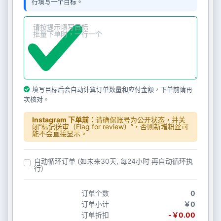
行填写一个目标。
填写目标后会自动计算订单数量和应付金额，下单前请再
次核对。
Instagram 下单前：
请确保账号为公开状态，并关
闭“标记送审（Flag for review）”，否则新增粉丝可
能不会直接显示。
自动循环订单 (如未来30天, 每24小时 再自动循环执
行)
订单个数
0
订单小计
￥0
订单折扣
-￥0.00