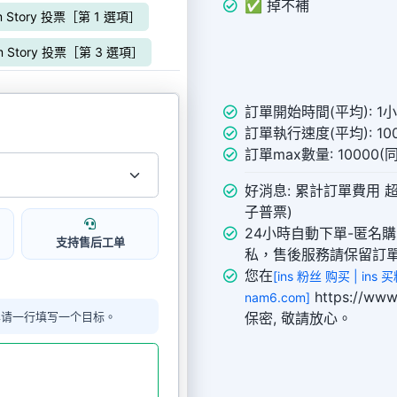
✅ 掉不補
am Story 投票［第 1 選項］
am Story 投票［第 3 選項］
訂單開始時間(平均): 1
訂單執行速度(平均): 100
訂單max數量: 10000
好消息: 累計訂單費用 超
子普票)
24小時自動下單-匿名
支持售后工单
私，售後服務請保留訂
您在
[ins 粉丝 购买 | ins
https://
nam6.com]
单请一行填写一个目标。
保密, 敬請放心。