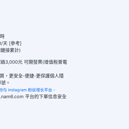
小時
/天 [參考]
(同鏈接累計)
過3,000元 可開發票(增值稅普電
購買，更安全-便捷-更保護個人隱
單號。
 买粉与 instagram 粉丝增长平台 -
www.nam6.com 平台的下單信息安全