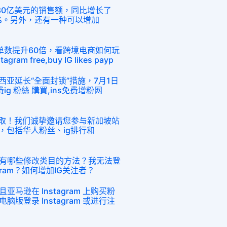
了80亿美元的销售额，同比增长了
.3%。另外，还有一种可以增加
订单数提升60倍，看跨境电商如何玩
gram free,buy IG likes payp
西亚延长“全面封锁”措施，7月1日
ig 粉絲 購買,ins免费增粉网
领取！我们诚挚邀请您参与新加坡站
的活动，包括华人粉丝、ig排行和
有哪些修改类目的方法？我无法登
gram？如何增加IG关注者？
马逊在 Instagram 上购买粉
版登录 Instagram 或进行注