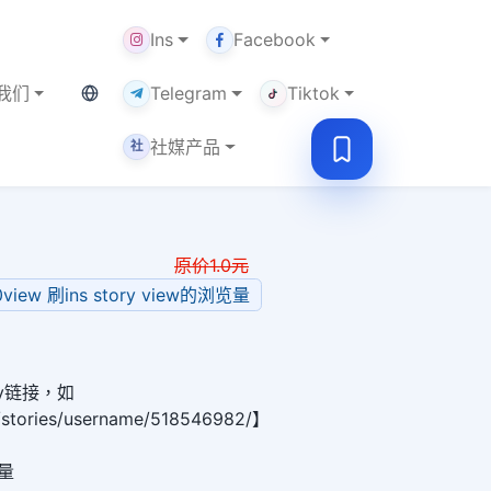
Ins
Facebook
当前语言：繁体
我们
Telegram
Tiktok
社媒产品
社
原价
1.0
元
0view 刷ins story view的浏览量
ry链接，如
m/stories/username/518546982/】
覽量