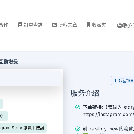
合作
訂單查詢
博客文章
收藏夾
联系
l與互動增長
1.0元/10
服务介绍
讚
下单链接:【请输入 sto
https://instagram.co
p）
tagram Story 瀏覽＋按讚
刷ins story view的流