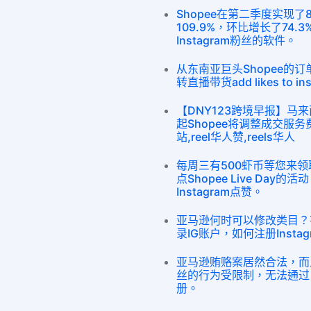
Shopee在第二季度实现
109.9%，环比增长了74
Instagram粉丝的软件。
从东南亚巨头Shopee的
转直播带货add likes to insta
【DNY123跨境早报】马来
起Shopee将调整成交服务费
站,reel华人赞,reels华人
每周三有500虾币等您来
点Shopee Live Day
Instagram点赞。
亚马逊何时可以修改类目？
录IG账户，如何注册Insta
亚马逊贿赂案居然合法，而且亚
丝的行为受限制，无法通过电脑
册。