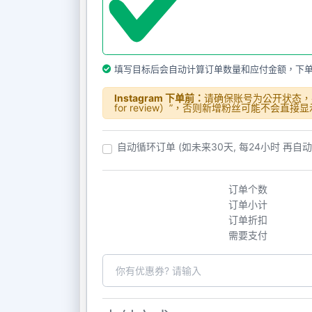
填写目标后会自动计算订单数量和应付金额，下
Instagram 下单前：
请确保账号为公开状态，并
for review）”，否则新增粉丝可能不会直接
自动循环订单 (如未来30天, 每24小时 再自
订单个数
订单小计
订单折扣
需要支付