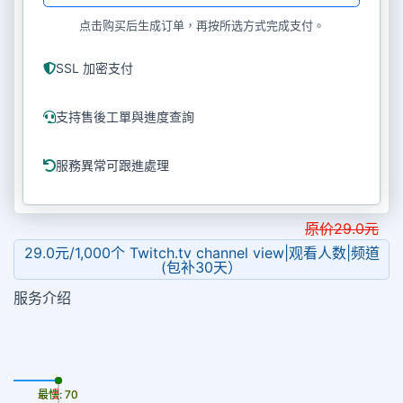
点击购买后生成订单，再按所选方式完成支付。
SSL 加密支付
支持售後工單與進度查詢
服務異常可跟進處理
原价
29.0
元
29.0元/1,000个 Twitch.tv channel view|观看人数|频道
(包补30天）
服务介绍
最慢: 70
最快: 70