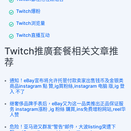
Twitch爆粉
Twitch浏览量
Twitch直播互动
Twitch推廣套餐相关文章推
荐
通知！eBay宣布将允许托管付款卖家出售钱币及金银类
商品instagram 點 贊,ig買粉絲,instagram 电脑 版,ig 登
入 不了
继奢侈品牌手表后，eBay又为这一品类推出正品保证服
务 instagram漲粉 ,ig 粉絲 購買,ins免费增粉网站,reel华
人赞
危险！亚马逊又群发“警告”邮件，大波listing突遭下