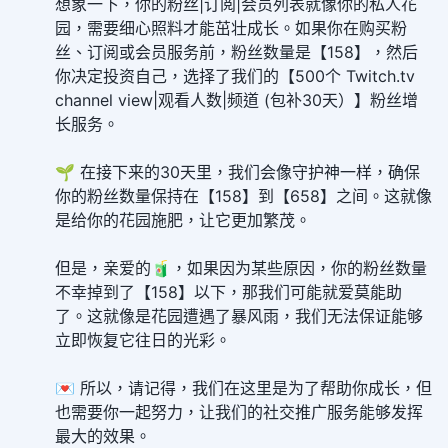
想象一下，你的粉丝|订阅|会员列表就像你的私人花
园，需要细心照料才能茁壮成长。如果你在购买粉
丝、订阅或会员服务前，粉丝数量是【158】，然后
你决定投资自己，选择了我们的【500个 Twitch.tv
channel view|观看人数|频道 (包补30天）】粉丝增
长服务。
🌱 在接下来的30天里，我们会像守护神一样，确保
你的粉丝数量保持在【158】到【658】之间。这就像
是给你的花园施肥，让它更加繁茂。
但是，亲爱的🧃，如果因为某些原因，你的粉丝数量
不幸掉到了【158】以下，那我们可能就爱莫能助
了。这就像是花园遭遇了暴风雨，我们无法保证能够
立即恢复它往日的光彩。
💌 所以，请记得，我们在这里是为了帮助你成长，但
也需要你一起努力，让我们的社交推广服务能够发挥
最大的效果。