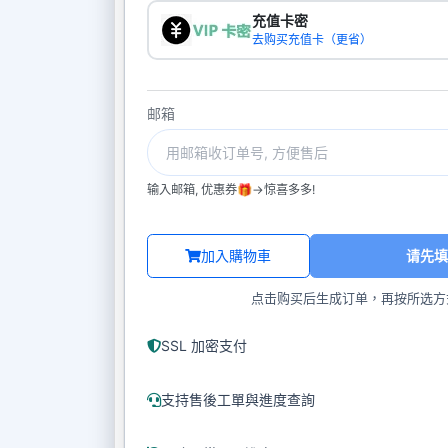
充值卡密
去购买充值卡（更省）
邮箱
输入邮箱, 优惠券🎁->惊喜多多!
加入購物車
请先填
点击购买后生成订单，再按所选方
SSL 加密支付
支持售後工單與進度查詢