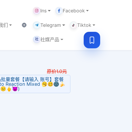
Ins
Facebook
当前语言：繁体
我们
Telegram
Tiktok
社媒产品
社
原价
1.0
元
已发作品批量套餐【请输入 账号】套餐
uto Reaction Mixed 🥱🥴🌚🍌
😐🖕😈)