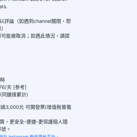
ats.
可以評論（如遇到channel關閉，恕
單）
單可能被取消；如遇此情況，請提
小時
6/天 [參考]
00(同鏈接累計)
過3,000元 可開發票(增值稅普電
購買，更安全-便捷-更保護個人隱
單號。
 买粉与 instagram 粉丝增长平台 -