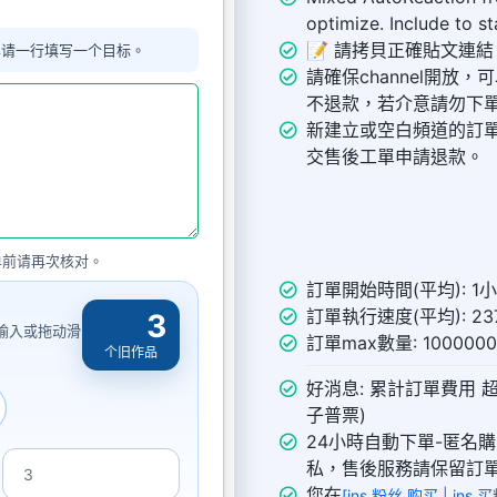
optimize. Include to st
📝 請拷貝正確貼文連結
单请一行填写一个目标。
請確保channel開放，
不退款，若介意請勿下
新建立或空白頻道的訂
交售後工單申請退款。
单前请再次核对。
訂單開始時間(平均): 1
訂單執行速度(平均): 237
3
动输入或拖动滑
訂單max數量: 10000
个旧作品
好消息: 累計訂單費用 超
子普票)
24小時自動下單-匿名
私，售後服務請保留訂
您在
[ins 粉丝 购买 | ins