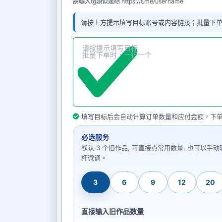
請輸入tg類似連結 https://t.me/username
请按上方提示填写目标账号或内容链接；批量下
填写目标后会自动计算订单数量和应付金额，下
必选服务
默认 3 个旧作品, 可直接点常用数量, 也可以手
杆微调。
3
6
9
12
20
直接输入旧作品数量