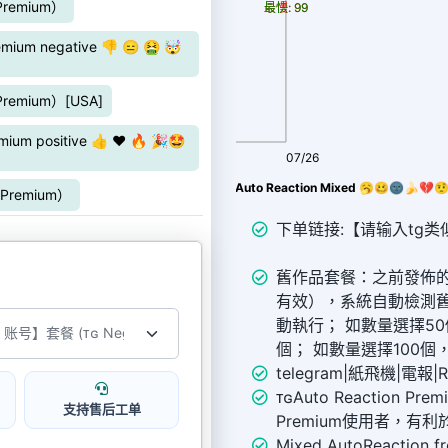
emium）
最慢: 99
最快: 99
negative 👎 😑 🤮 🤯
mium）[USA]
ositive 👍 ❤️ 🔥 🎉🤩
08/08
07/26
【帳號】已發舊作品批量套餐套餐（ᴛ ɢ Negative Premium Auto Reaction Mixed 🥱🥴
remium）
下单链接:【请输入tg类似链接 
舊作品套餐：之前發佈
有效），系統自動檢測舊
動執行； 如數量選擇5
個； 如數量選擇100個，
telegram|紙飛機|電報|R
ᴛɢAuto Reaction Pre
支持售后工单
Premium使用者，有利
Mixed AutoReaction fr