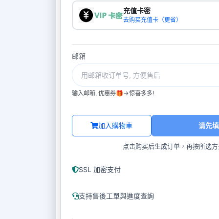
充值卡密
去购买充值卡（更省）
邮箱
输入邮箱, 优惠券🎁->惊喜多多!
加入購物車
请先填
点击购买后生成订单，再按所选方
SSL 加密支付
支持售後工單與進度查詢