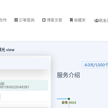
合作
訂單查詢
博客文章
收藏夾
联系
 曝光 view
4.0元/1,000
服务介绍
結如
031981180622049281
更新时间: 2026-08-09
最慢: 4524
最快: 4524