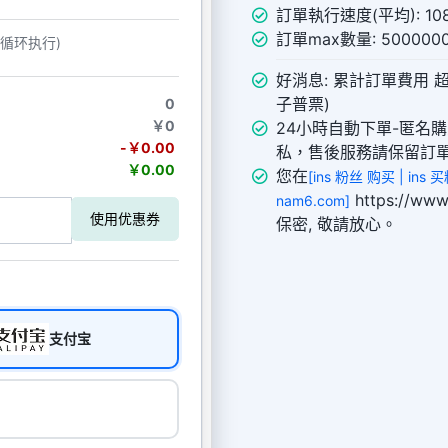
訂單執行速度(平均): 108
訂單max數量: 50000
动循环执行)
好消息: 累計訂單費用 超
子普票)
0
￥0
24小時自動下單-匿名
-￥0.00
私，售後服務請保留訂
￥0.00
您在
[ins 粉丝 购买 | ins
https://
nam6.com]
使用优惠券
保密, 敬請放心。
支付宝