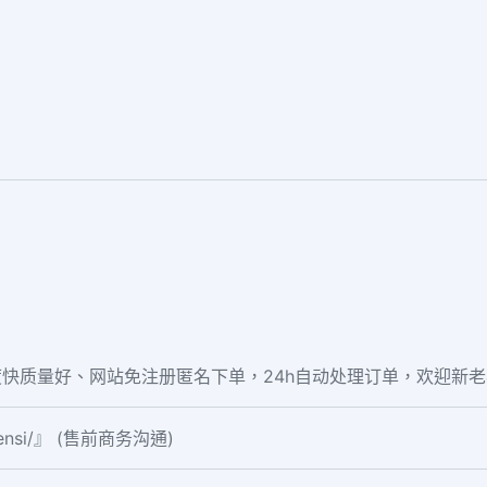
快质量好、网站免注册匿名下单，24h自动处理订单，欢迎新
fensi/』 (售前商务沟通)