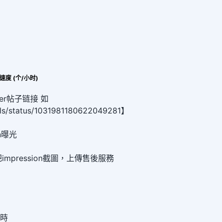
1 速度 (个/小时)
er帖子链接 如
olls/status/1031981180622049281】
on曝光
mpression截圖，上傳售後服務
小時