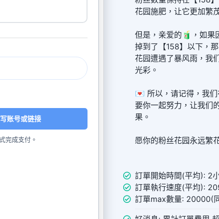
花园施肥，让它更加繁
但是，亲爱的🧃，如果
掉到了【158】以下，
花园遭遇了暴风雨，我
光彩。
💌 所以，请记得，我
要你一起努力，让我们
果。
写账号或链接
式完成支付。
愿你的粉丝花园永远繁
訂單開始時間(平均): 2
訂單執行速度(平均): 209
訂單max數量: 20000