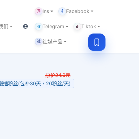
Ins
Facebook
当前语言：繁体
我们
Telegram
Tiktok
社媒产品
社
原价
24.0
元
 优质慢速粉丝(包补30天，20粉丝/天)