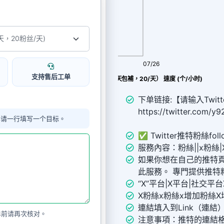
08/08
07/26
支持售后工单
Twitter 慢速優質粉絲（30天包補，20/天） 速度 (个/小时)
下单链接:【请输入Twitt
https://twitter.com/
单请一行填写一个目标。
✅ Twitter推特粉絲fol
服務內容：粉絲||x粉絲|
如果你想在自己的推特
此服務。 專門提供推特
“X”平台|X平台|社交平台X（
X粉絲x粉絲x增加粉絲
連結填入到Link（連結
单前请再次核对。
注意事項：推特的連結格式為ht