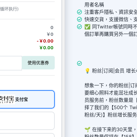
用者名稱
动循环执行)
注重客戶隱私、資訊安
快速交貨，支援微信、支
✅ 同Twitter帳號
0
個訂單再購買另外一個
￥0
-￥0.00
￥0.00
使用优惠券
💡 粉丝|订阅|会员 增长
想象一下，你的粉丝|订
要细心照料才能茁壮成
支付宝
员服务前，粉丝数量是【
择了我们的【500个 Twi
粉丝/天)】粉丝增长服
🌱 在接下来的30天
粉丝数量保持在【158