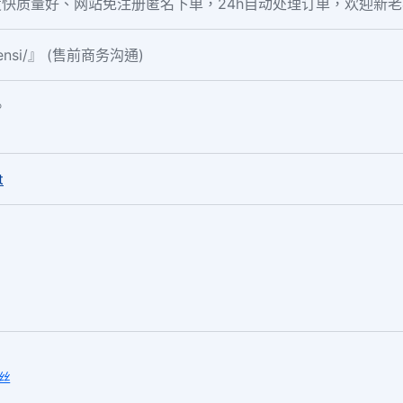
快质量好、网站免注册匿名下单，24h自动处理订单，欢迎新
fensi/』 (售前商务沟通)
。
t
粉丝