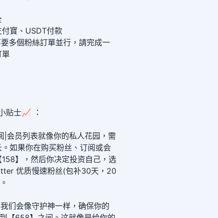
全
付寶、USDT付款
同時不要多個粉絲訂單並行，請完成一
訂單
小贴士📈 ：
阅|会员列表就像你的私人花园，需
长。如果你在购买粉丝、订阅或会
158】，然后你决定投资自己，选
tter 优质慢速粉丝(包补30天，20
务。
里，我们会像守护神一样，确保你的
】到【658】之间。这就像是给你的