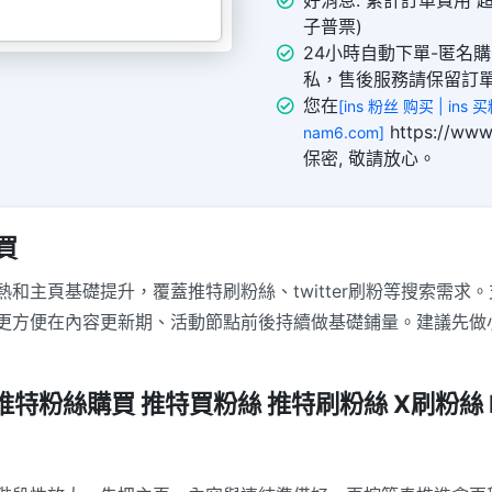
好消息: 累計訂單費用 超
子普票)
24小時自動下單-匿名
私，售後服務請保留訂
您在
[ins 粉丝 购买 | ins
https://
nam6.com]
保密, 敬請放心。
買
和主頁基礎提升，覆蓋推特刷粉絲、twitter刷粉等搜索需求
更方便在內容更新期、活動節點前後持續做基礎鋪量。建議先做
粉 推特粉絲購買 推特買粉絲 推特刷粉絲 X刷粉絲 