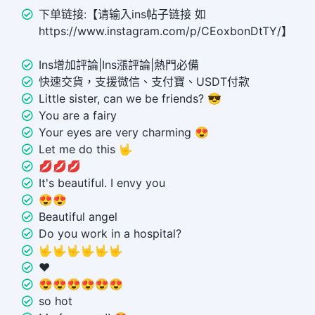
下单链接:【请输入ins帖子链接 如
https://www.instagram.com/p/CEoxbonDtTY/】
Ins增加評論|Ins漲評論|熱門必備
快速交貨，支援微信、支付寶、USDT付款
Little sister, can we be friends? 😎
You are a fairy
Your eyes are very charming 😍
Let me do this 🤟
💋💋💋
It's beautiful. I envy you
😍😍
Beautiful angel
Do you work in a hospital?
🤟🤟🤟🤟🤟🤟
❤️
😍😍😍😍😍😍
so hot