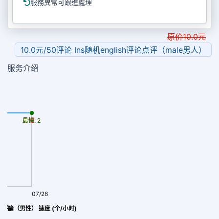
服務異常可跟進處理
原价
10.0
元
10.0元/50评论 Ins随机english评论点评（male男人）
服务介绍
最慢: 2
最快: 2
07/26
英文評論（男性） 速度 (个/小时)