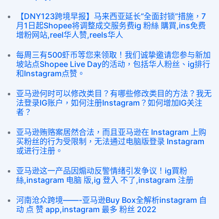
【DNY123跨境早报】马来西亚延长“全面封锁”措施，7
月1日起Shopee将调整成交服务费ig 粉絲 購買,ins免费
增粉网站,reel华人赞,reels华人
每周三有500虾币等您来领取！我们诚挚邀请您参与新加
坡站点Shopee Live Day的活动，包括华人粉丝、ig排行
和Instagram点赞。
亚马逊何时可以修改类目？有哪些修改类目的方法？我无
法登录IG账户，如何注册Instagram？如何增加IG关注
者？
亚马逊贿赂案居然合法，而且亚马逊在 Instagram 上购
买粉丝的行为受限制，无法通过电脑版登录 Instagram
或进行注册。
亚马逊这一产品因煽动反警情绪引发争议！ig買粉
絲,instagram 电脑 版,ig 登入 不了,instagram 注册
河南沧众跨境——-亚马逊Buy Box全解析instagram 自
动 点 赞 app,instagram 最多 粉丝 2022