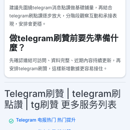
建議先圍繞telegram消息點讚做基礎鋪量，再結合
telegram刷點讚逐步放大，分階段觀察互動和承接表
現，安排會更穩。
做telegram刷贊前要先準備什
麼？
先確認連結可訪問、資料完整、近期內容持續更新，再
安排telegram刷贊，這樣新增數據更容易接住。
Telegram刷贊 | telegram刷
點讚 | tg刷贊 更多服务列表
Telegram 电报热门 热门提升