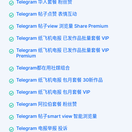
Telegram 华人套餐 粉丝赞
Telegram 帖子点赞 表情互动
Telegram 帖子view 浏览量 Share Premium
Telegram 纸飞机电报 已发作品批量套餐 VIP
Telegram 纸飞机电报 已发作品批量套餐 VIP
Premium
Telegram都在用社媒组合
Telegram 纸飞机电报 包月套餐 30新作品
Telegram 纸飞机电报 包月套餐 VIP
Telegram 阿拉伯套餐 粉丝赞
Telegram 帖子smart view 智能浏览量
Telegram 电报举报 投诉