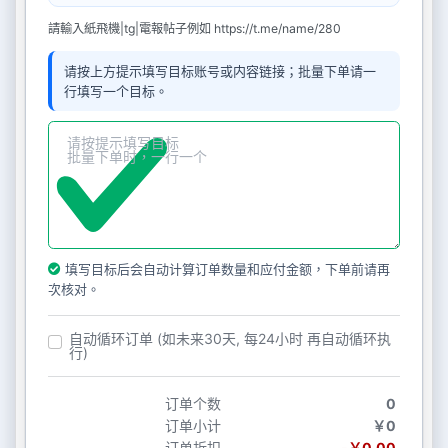
請輸入紙飛機|tg|電報帖子例如 https://t.me/name/280
请按上方提示填写目标账号或内容链接；批量下单请一
行填写一个目标。
填写目标后会自动计算订单数量和应付金额，下单前请再
次核对。
自动循环订单 (如未来30天, 每24小时 再自动循环执
行)
订单个数
0
订单小计
￥0
订单折扣
-￥0.00