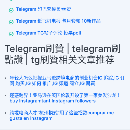
Telegram 印巴套餐 粉丝赞
Telegram 纸飞机电报 包月套餐 10新作品
Telegram TG帖子评论 投票poll
Telegram刷贊 | telegram刷
點讚 | tg刷贊相关文章推荐
年轻人怎么把握亚马逊跨境电商的创业机会IG 追踪,IG 订
阅 购买,IG 如何 推广,IG 頻道 簡介,IG 購買
迷惑跨界！亚马逊在英国伦敦开设了第一家美发沙龙！
buy Instagramtant Instagram followers
跨境电商人才“杭州模式”用了这些招数comprar me
gusta en Instagram