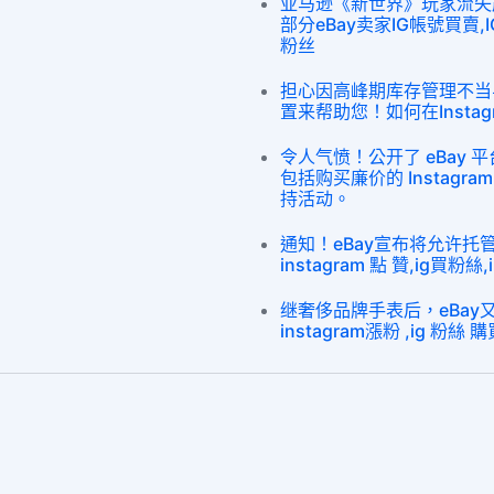
亚马逊《新世界》玩家流失
部分eBay卖家IG帳號買賣,IG
粉丝
担心因高峰期库存管理不当
置来帮助您！如何在Instag
令人气愤！公开了 eBay
包括购买廉价的 Instagram
持活动。
通知！eBay宣布将允许
instagram 點 贊,ig買粉絲,
继奢侈品牌手表后，eBa
instagram漲粉 ,ig 粉絲