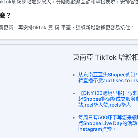
tiktok刷粉網站逐步放大，分階段觀察互動和承接表現，安排會
什麼？
新，再安排tiktok 買 粉 平臺，這樣新增數據更容易接住。
東南亞 TikTok 增
从东南亚巨头Shopee的
转直播带货add likes to insta
【DNY123跨境早报】马来
起Shopee将调整成交服务费
站,reel华人赞,reels华人
每周三有500虾币等您来
点Shopee Live Day
Instagram点赞。