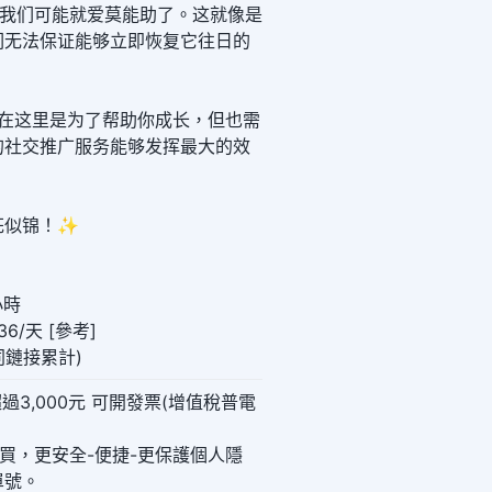
那我们可能就爱莫能助了。这就像是
们无法保证能够立即恢复它往日的
们在这里是为了帮助你成长，但也需
的社交推广服务能够发挥最大的效
花似锦！✨
小時
6/天 [參考]
(同鏈接累計)
過3,000元 可開發票(增值稅普電
購買，更安全-便捷-更保護個人隱
單號。