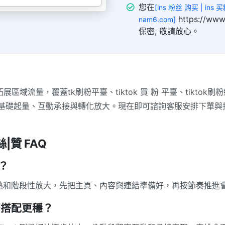
您在
[ins 粉丝 购买 | ins
https://
nam6.com]
保密, 敬請放心。
拓展區域流量，覆蓋tk刷粉平臺、tiktok 買 粉 平臺、tikt
基礎起量、互動承接與轉化放大。現在即可諮詢客服安排下單與
|贊 FAQ
景？
活動預熱和階段性放大，先把主頁、內容與連結準備好，再按節奏推進
怎麼搭配更穩？