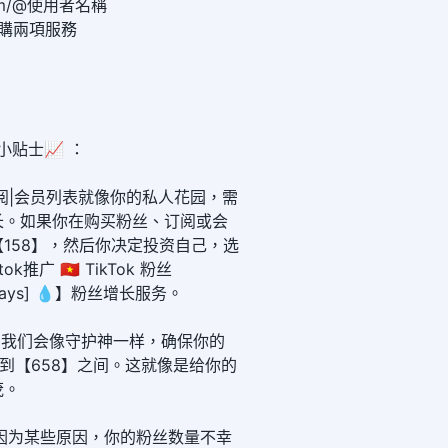
k.com/@使用者名稱
訂購兩項服務
小贴士📈 ：
阅|会员列表就像你的私人花园，需
长。如果你在购买粉丝、订阅或会
158】，然后你决定投资自己，选
推广 🇻🇳 TikTok 粉丝
5 Days] 💧】粉丝增长服务。
里，我们会像守护神一样，确保你的
】到【658】之间。这就像是给你的
茂。
因为某些原因，你的粉丝数量不幸