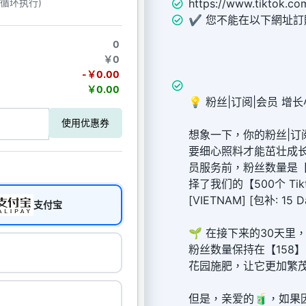
https://www.tikto
动循环执行)
✔️ 您不能在以下網址
0
￥0
-￥0.00
￥0.00
💡 粉丝|订阅|会员 增长
使用优惠券
想象一下，你的粉丝|订
要细心照料才能茁壮成
员服务前，粉丝数量是【
择了我们的【500个 Tiktok
[VIETNAM] [包补: 1
支付宝
🌱 在接下来的30天
粉丝数量保持在【158
花园施肥，让它更加繁
但是，亲爱的🧃，如果