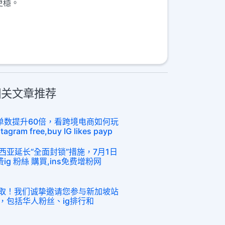
更穩。
粉相关文章推荐
订单数提升60倍，看跨境电商如何玩
gram free,buy IG likes payp
西亚延长“全面封锁”措施，7月1日
ig 粉絲 購買,ins免费增粉网
领取！我们诚挚邀请您参与新加坡站
的活动，包括华人粉丝、ig排行和