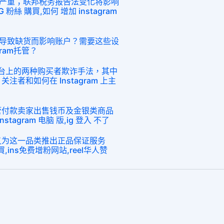
严重；联邦税务报告法变化将影响
 粉絲 購買,如何 增加 instagram
导致缺货而影响账户？需要这些设
ram托管？
 平台上的两种购买者欺诈手法，其中
 关注者和如何在 Instagram 上主
托管付款卖家出售钱币及金银类商品
instagram 电脑 版,ig 登入 不了
y又为这一品类推出正品保证服务
 購買,ins免费增粉网站,reel华人赞