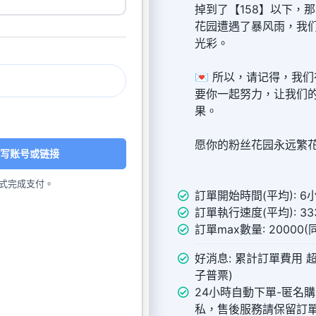
掉到了【158】以下，
花园遭遇了暴风雨，我
光彩。
💌 所以，请记得，我
要你一起努力，让我们
果。
愿你的粉丝花园永远繁
写账号或链接
式完成支付。
訂單開始時間(平均): 6
訂單執行速度(平均): 333
訂單max數量: 20000
好消息: 累計訂單費用 超
子普票)
24小時自動下單-匿名
私，售後服務請保留訂