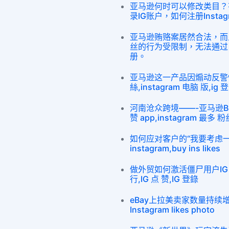
亚马逊何时可以修改类目？
录IG账户，如何注册Insta
亚马逊贿赂案居然合法，而且亚
丝的行为受限制，无法通过电脑
册。
亚马逊这一产品因煽动反警
絲,instagram 电脑 版,ig 
河南沧众跨境——-亚马逊Buy 
赞 app,instagram 最多 粉
如何应对客户的“我要考虑一下”s
instagram,buy ins likes
做外贸如何激活僵尸用户IG 購買
行,IG 点 赞,IG 登錄
eBay上拉美卖家数量持续
Instagram likes photo