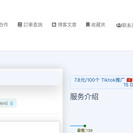
合作
訂單查詢
博客文章
收藏夾
联系
7.8元/100个 Tiktok推广 🇻
15 
服务介绍
ys] 💧
更新时间: 2026-08-06
最慢: 139
最快: 139