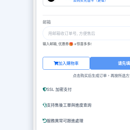
去购买充值卡（更省）
邮箱
输入邮箱, 优惠券🎁->惊喜多多!
加入購物車
请先填
点击购买后生成订单，再按所选方
SSL 加密支付
支持售後工單與進度查詢
服務異常可跟進處理