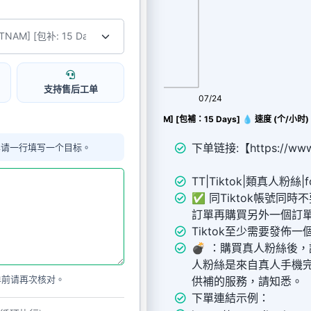
支持售后工单
08/06
07/24
Tiktok推廣🇻🇳TikTok粉絲[VIETNAM] [包補：15 Days] 💧 速度 (个/小时)
下单链接:【https://www.
单请一行填写一个目标。
TT|Tiktok|類真人粉絲|fo
✅ 同Tiktok帳號同
訂單再購買另外一個訂
Tiktok至少需要發佈
💣 ︎：購買真人粉絲後
人粉絲是來自真人手機
单前请再次核对。
供補的服務，請知悉。
下單連結示例：