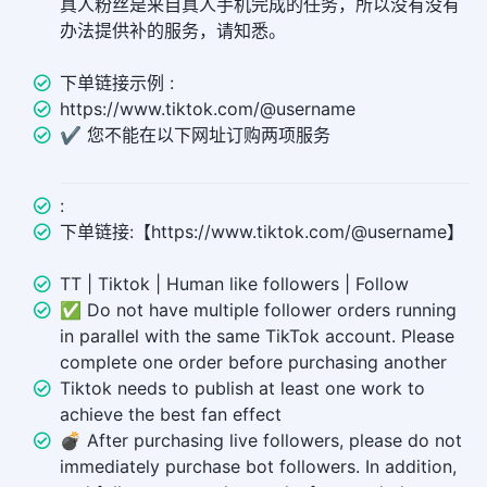
真人粉丝是来自真人手机完成的任务，所以没有没有
办法提供补的服务，请知悉。
下单链接示例 :
https://www.tiktok.com/@username
✔️ 您不能在以下网址订购两项服务
:
下单链接:【https://www.tiktok.com/@username】
TT | Tiktok | Human like followers | Follow
✅ Do not have multiple follower orders running
in parallel with the same TikTok account. Please
complete one order before purchasing another
Tiktok needs to publish at least one work to
achieve the best fan effect
💣 After purchasing live followers, please do not
immediately purchase bot followers. In addition,