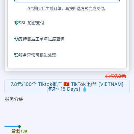
点击购买后生成订单，再按所选方式完成支付。
SSL 加密支付
支持售后工单与进度查询
服务异常可跟进处理
原价
7.8
元
7.8元/100个 Tiktok推广 🇻🇳 TikTok 粉丝 [VIETNAM]
[包补: 15 Days] 💧
服务介绍
最慢: 139
最快: 139