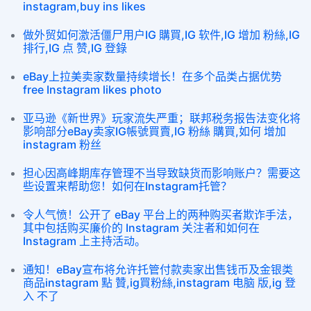
instagram,buy ins likes
做外贸如何激活僵尸用户IG 購買,IG 软件,IG 增加 粉絲,IG
排行,IG 点 赞,IG 登錄
eBay上拉美卖家数量持续增长！在多个品类占据优势
free Instagram likes photo
亚马逊《新世界》玩家流失严重；联邦税务报告法变化将
影响部分eBay卖家IG帳號買賣,IG 粉絲 購買,如何 增加
instagram 粉丝
担心因高峰期库存管理不当导致缺货而影响账户？需要这
些设置来帮助您！如何在Instagram托管？
令人气愤！公开了 eBay 平台上的两种购买者欺诈手法，
其中包括购买廉价的 Instagram 关注者和如何在
Instagram 上主持活动。
通知！eBay宣布将允许托管付款卖家出售钱币及金银类
商品instagram 點 贊,ig買粉絲,instagram 电脑 版,ig 登
入 不了