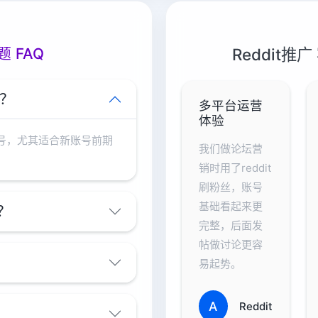
题 FAQ
Reddit
号？
多平台运营
体验
号，尤其适合新账号前期
我们做论坛营
销时用了reddit
刷粉丝，账号
基础看起来更
选？
完整，后面发
帖做讨论更容
？
易起势。
A
Reddit