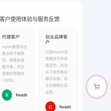
推广 客户使用体验与服务反馈
代理客户
创业品牌客
户
reddit刷赞适合
以前Reddit这
重点帖子做预
类服务不好找
热，客服会提
稳定的，这次
醒节奏，适合
从下单到售后
需要控预算的
都比较顺，适
小团队。
合长期做社区
运营。
B
Reddit
C
Reddit