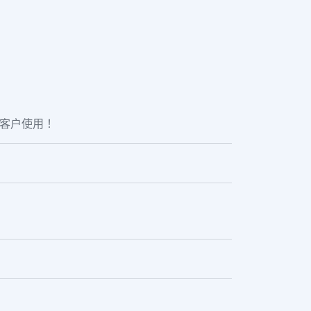
老客户使用！