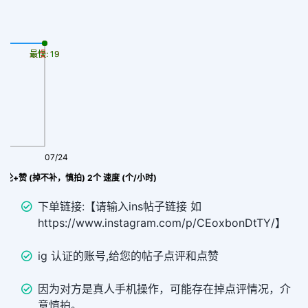
最慢: 19
最快: 19
07/24
Ins Blue-tick (蓝勾勾认证账号) 评论+赞 (掉不补，慎拍) 2个 速度 (个/小时)
下单链接:【请输入ins帖子链接 如
https://www.instagram.com/p/CEoxbonDtTY/】
ig 认证的账号,给您的帖子点评和点赞
因为对方是真人手机操作，可能存在掉点评情况，介
意慎拍。