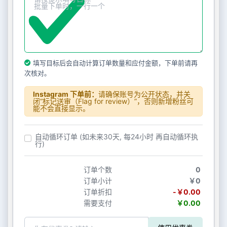
填写目标后会自动计算订单数量和应付金额，下单前请再
次核对。
Instagram 下单前：
请确保账号为公开状态，并关
闭“标记送审（Flag for review）”，否则新增粉丝可
能不会直接显示。
自动循环订单 (如未来30天, 每24小时 再自动循环执
行)
订单个数
0
订单小计
￥0
订单折扣
-￥0.00
需要支付
￥0.00