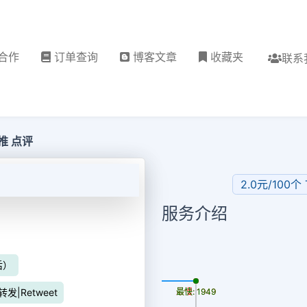
合作
订单查询
博客文章
收藏夹
联系
转推 点评
2.0元/100个
服务介绍
后）
更新时间: 2026-08-06
r转发|Retweet
最慢: 1949
最快: 1949