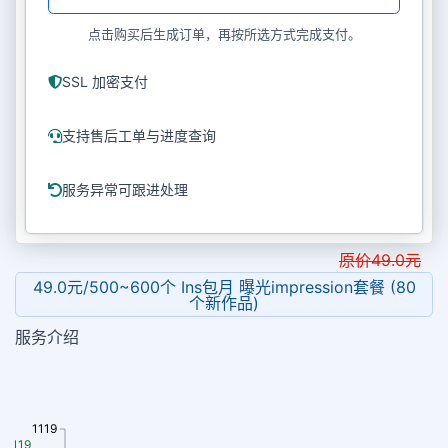
点击购买后生成订单，再按所选方式完成支付。
SSL 加密支付
支持售后工单与进度查询
服务异常可跟进处理
原价
49.0
元
49.0元/500~600个 Ins包月 曝光impression套餐 (80
个新作品)
服务介绍
1119
 1119