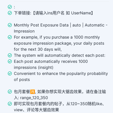
:
下单链接:【请输入ins用户名 如 UserName】
Monthly Post Exposure Data | auto | Automatic -
Impression
For example, if you purchase a 1000 monthly
exposure impression package, your daily posts
for the next 30 days will,
The system will automatically detect each post:
Each post automatically receives 1000
impressions (insight)
Convenient to enhance the popularity probability
of posts
包月套餐🈷️, 如果你想实现大锯齿效果，请在备注输
入: range_120_350
即可实现包月套餐内的帖子，从120~350随机like、
view、评论等大锯齿效果