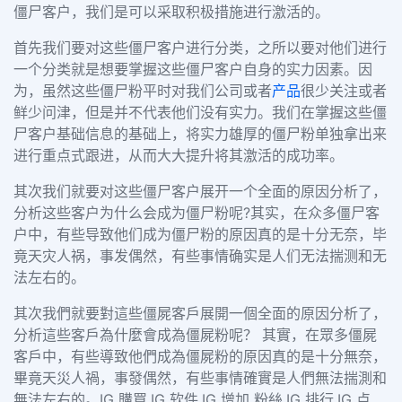
僵尸客户，我们是可以采取积极措施进行激活的。
首先我们要对这些僵尸客户进行分类，之所以要对他们进行
一个分类就是想要掌握这些僵尸客户自身的实力因素。因
为，虽然这些僵尸粉平时对我们公司或者
产品
很少关注或者
鲜少问津，但是并不代表他们没有实力。我们在掌握这些僵
尸客户基础信息的基础上，将实力雄厚的僵尸粉单独拿出来
进行重点式跟进，从而大大提升将其激活的成功率。
其次我们就要对这些僵尸客户展开一个全面的原因分析了，
分析这些客户为什么会成为僵尸粉呢?其实，在众多僵尸客
户中，有些导致他们成为僵尸粉的原因真的是十分无奈，毕
竟天灾人祸，事发偶然，有些事情确实是人们无法揣测和无
法左右的。
其次我們就要對這些僵屍客戶展開一個全面的原因分析了，
分析這些客戶為什麼會成為僵屍粉呢？ 其實，在眾多僵屍
客戶中，有些導致他們成為僵屍粉的原因真的是十分無奈，
畢竟天災人禍，事發偶然，有些事情確實是人們無法揣測和
無法左右的。IG 購買,IG 软件,IG 增加 粉絲,IG 排行,IG 点