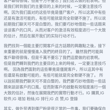
客户聊得很嗨，但是千万不要忘了我们这么做的初衷啊。但
是我们转到我们的主要目的上来的时候，一定要注意技巧
啊。因为我们面对的这些毕竟是僵尸客户，所以这其中有些
还是有激活可能的，有些可能就是完全软硬不施了。所以说
前期我们聊天可不是白整的，我们要巧妙地借助一些话题来
谈谈客户的口风，从而对客户的激活有效程度进行一个大致
的估计，然后在展开我们的实际行动才行。
我們找到一個能主要打開客戶這方話題的興趣點之後，接下
來重要的就是慢慢進入我們的終目的了。 雖然我們可能與
客戶聊得很嗨，但是千萬不要忘了我們這麼做的初衷啊。
但是我們轉到我們的主要目的上來的時候，一定要注意技巧
啊。 因為我們面對的這些畢竟是僵屍客戶，所以這其中有
些還是有啟動可能的，有些可能就是完全軟硬不施了。 所
以說前期我們聊天可不是白整的，我們要巧妙地借助一些話
題來談談客戶的口風，從而對客戶的啟動有效程度進行一個
大致的估計，然後在展開我們的實際行動才行。IG 購買,IG
软件,IG 增加 粉絲,IG 排行,IG 点 赞,IG 登錄
其实，做外贸遇到僵尸粉是很正常的一件事，我们要确保自