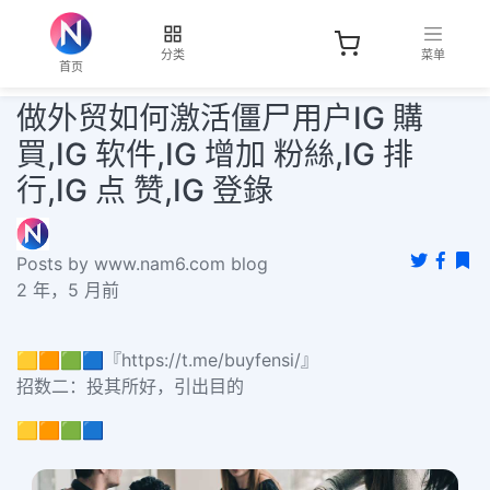
分类
菜单
首页
做外贸如何激活僵尸用户IG 購
買,IG 软件,IG 增加 粉絲,IG 排
行,IG 点 赞,IG 登錄
Posts by www.nam6.com blog
2 年，5 月前
🟨🟧🟩🟦『https://t.me/buyfensi/』
招数二：投其所好，引出目的
🟨🟧🟩🟦