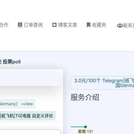
合作
订单查询
博客文章
收藏夹
联系
 投票poll
3.0元/100个 Telegram|纸
国Germa
服务介绍
ermany） +view
am|纸飞机|TG|电报 自定义评论
更新时间: 2026-08-08
最慢: 131
最快: 131