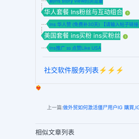
刷ins story view的浏览量
华人套餐 Ins粉丝与互动组合
1
Ins 华人赞 (免费补30天) 【请输入帖子链
美国套餐 ins买粉 ins买粉丝
1
Ins推广 ɪɢ 点赞Like USA
社交软件服务列表⚡️⚡️⚡️
❤️‍🔥
上一篇:
做外贸如何激活僵尸用户IG 購買,IG 软件
相似文章列表