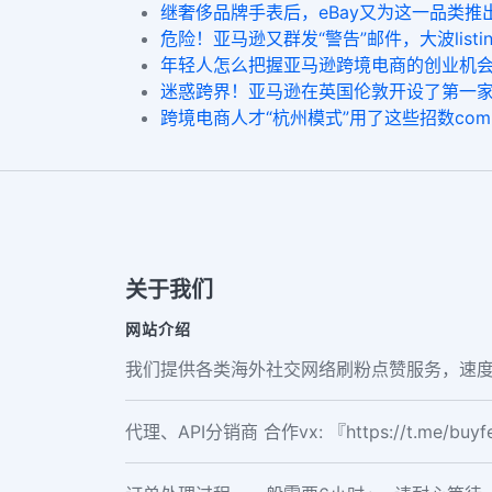
继奢侈品牌手表后，eBay又为这一品类推出正品保
危险！亚马逊又群发“警告”邮件，大波listing突遭下架…
年轻人怎么把握亚马逊跨境电商的创业机会IG 追踪
迷惑跨界！亚马逊在英国伦敦开设了第一家美发沙龙！buy
跨境电商人才“杭州模式”用了这些招数comprar m
关于我们
网站介绍
我们提供各类海外社交网络刷粉点赞服务，速度
代理、API分销商 合作vx: 『https://t.me/buy