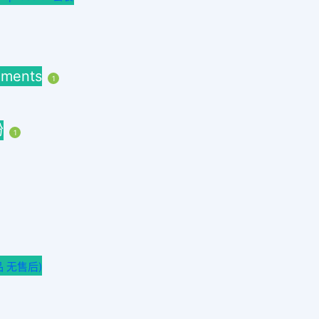
mments
1
粉
1
品 无售后)