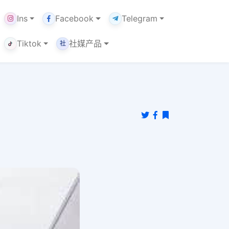
Ins
Facebook
Telegram
Tiktok
社媒产品
社