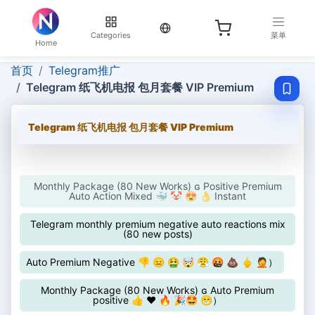
当前语言：English
Categories
菜单
Home
首页
Telegram推广
Telegram 纸飞机电报 包月套餐 VIP Premium
Telegram 纸飞机电报 包月套餐 VIP Premium
Monthly Package (80 New Works) ɢ Positive Premium
Auto Action Mixed 🐳 🤡 😍 👌 Instant
Telegram monthly premium negative auto reactions mix
(80 new posts)
Auto Premium Negative 👎 😑 🤮 🤯 😤 🤬 💩 🖕 🤦）
Monthly Package (80 New Works) ɢ Auto Premium
positive 👍 ❤️ 🔥 🎉🤩 😁）