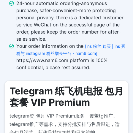
24-hour automatic ordering-anonymous
purchase, safer-convenient-more protecting
personal privacy, there is a dedicated customer
service WeChat on the successful page of the
order, please keep the order number for after-
sales service.
Your order information on the
[ins 粉丝 购买 | ins 买
粉与 instagram 粉丝增长平台 - nam6.com]
https://www.nam6.com platform is 100%
confidential, please rest assured.
Telegram 纸飞机电报 包月
套餐 VIP Premium
telegram赞 包月 VIP Premium服务，覆盖tg推广、
telegram推广等需求，支持分批安排与售后跟进，适
合包月运营、新作品持续加热和日常维护。