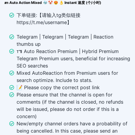
Monthly Package (80 New Works) ɢ Positive Premium Auto Action Mixed 🐳 🤡 😍 👌 Instant 速度 (个/小时)
下单链接:【请输入tg类似链接
https://t.me/username】
Telegram | Telegram | Telegram | Reaction
thumbs up
ᴛ៕ Auto Reaction Premium | Hybrid Premium
Telegram Premium users, beneficial for increasing
SEO searches
Mixed AutoReaction from Premium users for
search optimize. Include to stats.
📝 Please copy the correct post link
Please ensure that the channel is open for
comments (if the channel is closed, no refunds
will be issued, please do not order if this is a
concern)
New/empty channel orders have a probability of
being cancelled. In this case, please send an