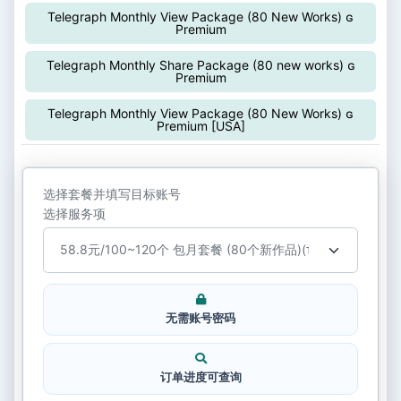
Telegraph Monthly View Package (80 New Works) ɢ
Premium
Telegraph Monthly Share Package (80 new works) ɢ
Premium
Telegraph Monthly View Package (80 New Works) ɢ
Premium [USA]
选择套餐并填写目标账号
选择服务项
无需账号密码
订单进度可查询