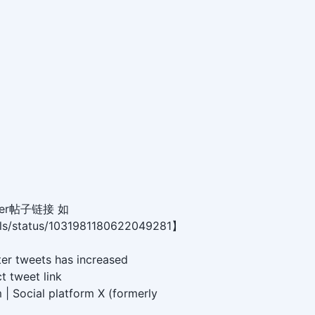
er帖子链接 如
olls/status/1031981180622049281】
ter tweets has increased
t tweet link
 | Social platform X (formerly