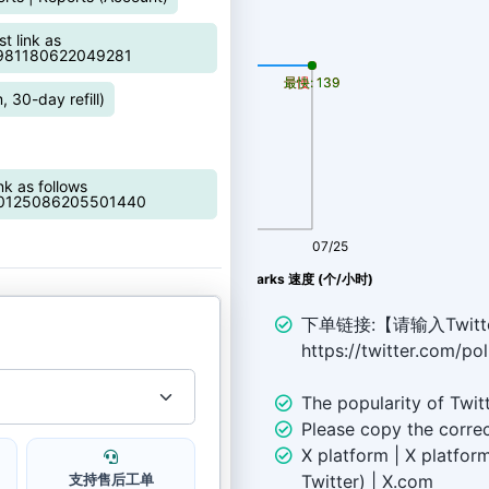
t link as
更新时间: 2026-08-06
031981180622049281
最慢: 139
最快: 139
, 30-day refill)
nk as follows
1270125086205501440
08/07
07/25
Twitter bookmarks 速度 (个/小时)
下单链接:【请输入Twitt
https://twitter.com/p
The popularity of Twit
Please copy the correc
X platform | X platform
支持售后工单
Twitter) | X.com