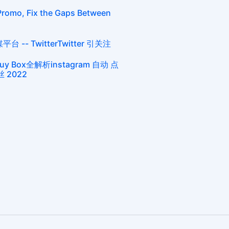
Promo, Fix the Gaps Between
-- TwitterTwitter 引关注
Box全解析instagram 自动 点
丝 2022