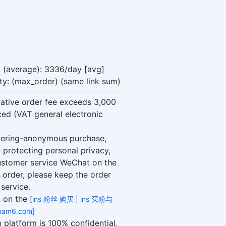
 (average): 3336/day [avg]
y: (max_order) (same link sum)
ative order fee exceeds 3,000
ced (VAT general electronic
dering-anonymous purchase,
 protecting personal privacy,
customer service WeChat on the
 order, please keep the order
 service.
n on the
[ins 粉丝 购买 | ins 买粉与
nam6.com]
platform is 100% confidential,