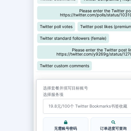
Please enter the Twitter pos
https://twitter.com/polls/status/1
Twitter poll votes
Twitter post likes (premium
Twitter standard followers (female)
Please enter the Twitter post li
https://twitter.com/y9269g/status/
Twitter custom comments
选择套餐并填写目标账号
选择服务项
无需账号密码
订单进度可查询