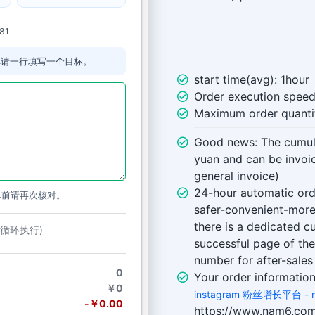
281
单请一行填写一个目标。
start time(avg): 1hour
Order execution speed
Maximum order quantit
Good news: The cumul
yuan and can be invoi
general invoice)
24-hour automatic or
单前请再次核对。
safer-convenient-more
there is a dedicated 
动循环执行)
successful page of the
number for after-sales
0
Your order informatio
￥0
instagram 粉丝增长平台 - 
-￥0.00
https://www.nam6.com 