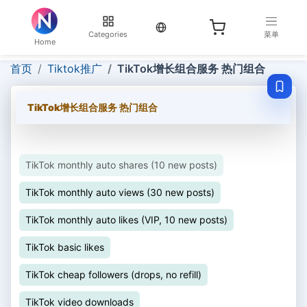
当前语言：English
Categories
菜单
Home
首页
Tiktok推广
TikTok增长组合服务 热门组合
TikTok增长组合服务 热门组合
TikTok monthly auto shares (10 new posts)
TikTok monthly auto views (30 new posts)
TikTok monthly auto likes (VIP, 10 new posts)
TikTok basic likes
TikTok cheap followers (drops, no refill)
TikTok video downloads