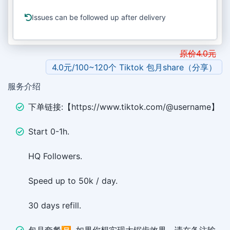
Issues can be followed up after delivery
原价
4.0
元
4.0元/100~120个 Tiktok 包月share（分享）
服务介绍
下单链接:【https://www.tiktok.com/@username】
Start 0-1h.
HQ Followers.
Speed up to 50k / day.
30 days refill.