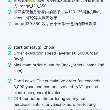
包月套餐🈷️, 如果你想实现大锯齿效果，请在备注输
入: range_120_350
即可实现包月套餐内的帖子，从120~350随机like、
view、评论等大锯齿效果
range_120_350 数字要小于等于选择的套餐数量
start time(avg): 2hour
Order execution speed (average): 50000/day
[avg]
Maximum order quantity: (max_order) (same link
sum)
Good news: The cumulative order fee exceeds
3,000 yuan and can be invoiced (VAT general
electronic general invoice)
24-hour automatic ordering-anonymous
purchase, safer-convenient-more protecting