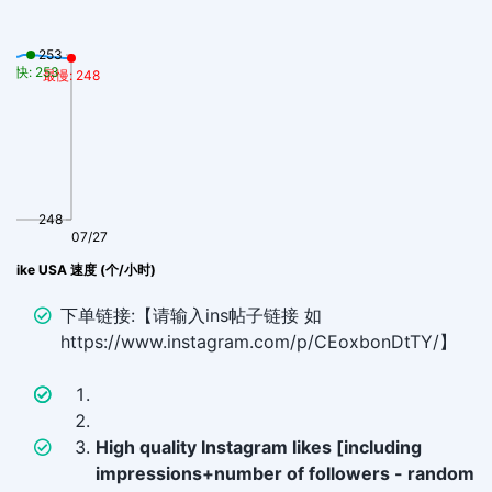
253
最快: 253
最慢: 248
248
07/27
 ɪɢ Like USA 速度 (个/小时)
下单链接:【请输入ins帖子链接 如
https://www.instagram.com/p/CEoxbonDtTY/】
High quality Instagram likes [including
impressions+number of followers - random