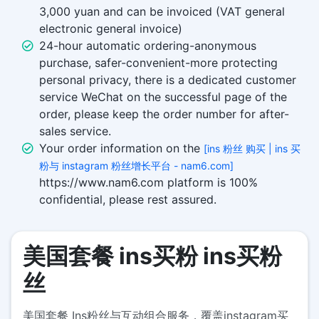
3,000 yuan and can be invoiced (VAT general
electronic general invoice)
24-hour automatic ordering-anonymous
purchase, safer-convenient-more protecting
personal privacy, there is a dedicated customer
service WeChat on the successful page of the
order, please keep the order number for after-
sales service.
Your order information on the
[ins 粉丝 购买 | ins 买
粉与 instagram 粉丝增长平台 - nam6.com]
https://www.nam6.com platform is 100%
confidential, please rest assured.
美国套餐 ins买粉 ins买粉
丝
美国套餐 Ins粉丝与互动组合服务，覆盖instagram买