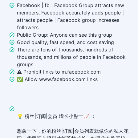
Facebook | fb | Facebook Group attracts new
members, Facebook accurately adds people |
attracts people | Facebook group increases
followers
Public Group: Anyone can see this group
Good quality, fast speed, and cost saving
There are tens of thousands, hundreds of
thousands, and millions of people in Facebook
groups
⚠️ Prohibit links to m.facebook.com
✅ Allow www.facebook.com links
💡 粉丝|订阅|会员 增长小贴士📈 ：
想象一下，你的粉丝|订阅|会员列表就像你的私人花