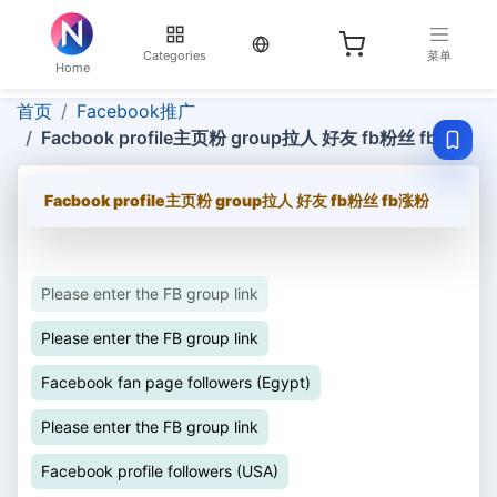
当前语言：English
Categories
菜单
Home
首页
Facebook推广
Facbook profile主页粉 group拉人 好友 fb粉丝 fb涨粉
Facbook profile主页粉 group拉人 好友 fb粉丝 fb涨粉
Please enter the FB group link
Please enter the FB group link
Facebook fan page followers (Egypt)
Please enter the FB group link
Facebook profile followers (USA)