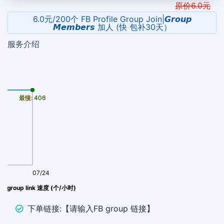
原价
6.0
元
6.0元/200个 FB Profile Group Join|𝙂𝙧𝙤𝙪𝙥
𝙈𝙚𝙢𝙗𝙚𝙧𝙨 加人 (快 包补30天）
服务介绍
最慢: 406
最快: 406
07/24
 FB group link 速度 (个/小时)
下单链接:【请输入FB group 链接】