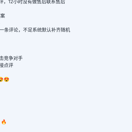
点评，12小时没有做售后联系售后
文案
屏
写一条评论，不足系统默认补齐随机
意攻击竞争对手
链接点评
😍😍
🔥