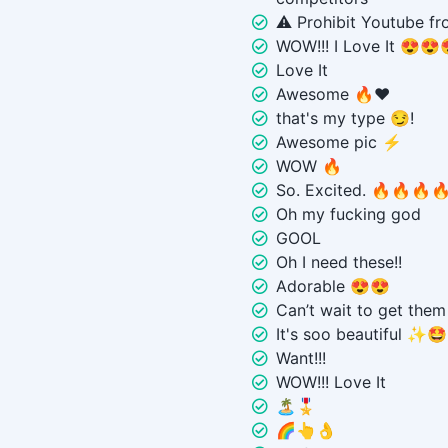
⚠️ Prohibit Youtube fr
WOW!!! I Love It 😍😍
Love It
Awesome 🔥❤️
that's my type 😏!
Awesome pic ⚡ ️
WOW 🔥
So. Excited. 🔥🔥🔥
Oh my fucking god
GOOL
Oh I need these!!
Adorable 😍😍
Can’t wait to get them
It's soo beautiful ✨🤩
Want!!!
WOW!!! Love It
🏝️🎖️
🌈👆👌