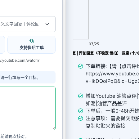
08/07
07/25
支持售后工单
youtube 【帖子的评论】 自定义文字回复 | 评论回复（不稳定 慎拍） 速度 (个/
utube.com/watch?
下单链接:【请【点击评
https://www.youtube.
单请一行填写一个目标。
v=IkDQolPqQ&lc=Ug
增加Youtube|油管点评|
如潮|油管产品差评
下单后，一般0-48h开
注意事项：需要提交电
复制粘贴来的链接
单前请再次核对。