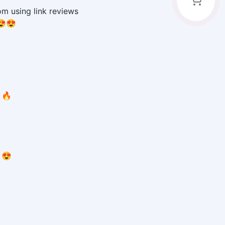
om using link reviews
😍😍
🔥
 😍