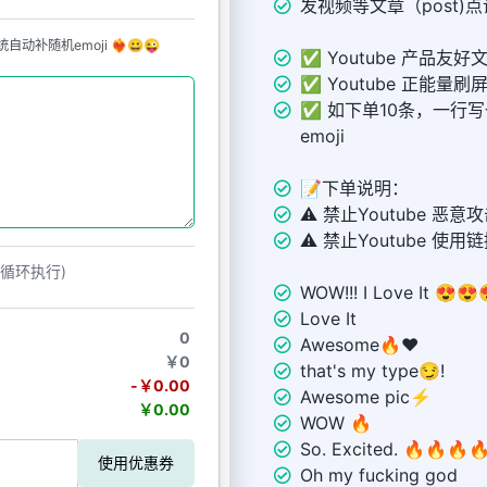
发视频等文章（post)
机emoji ❤️‍🔥😀😜
✅ Youtube 产品友好
✅ Youtube 正能量刷
✅ 如下单10条，一行
emoji
📝下单说明：
⚠️ 禁止Youtube 恶
⚠️ 禁止Youtube 使用
动循环执行)
WOW!!! I Love It 😍😍
Love It
0
Awesome🔥❤️
￥0
that's my type😏!
-￥0.00
Awesome pic⚡️
￥0.00
WOW 🔥
So. Excited. 🔥🔥🔥
使用优惠券
Oh my fucking god