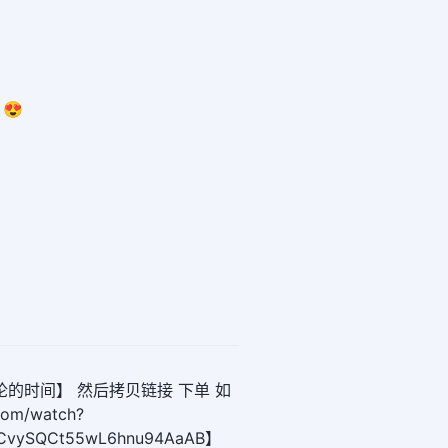
 😍
论的时间】 然后拷贝链接 下单 如
com/watch?
zCvySQCt55wL6hnu94AaAB】