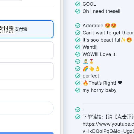
GOOL
Oh I need these!!
Adorable 😍😍
支付宝
Can’t wait to get them
It's soo beautiful✨🤩
Want!!!
WOW!!! Love It
🏝️🎖️
🌈👆👌
perfect
🔥That’s Right! ❤️
my horny baby
:
下单链接:【请【点击评
https://www.youtube.
v=IkDQolPqQ&lc=Ug