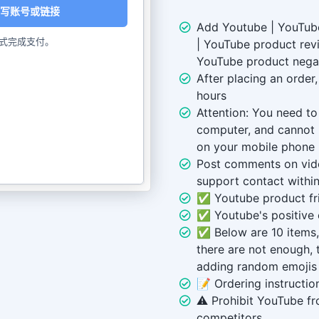
写账号或链接
Add Youtube | YouTub
式完成支付。
| YouTube product rev
YouTube product nega
After placing an order,
hours
Attention: You need to
computer, and cannot 
on your mobile phone
Post comments on vide
support contact within
✅ Youtube product fri
✅ Youtube's positive 
✅ Below are 10 items, 
there are not enough, 
adding random emojis
📝 Ordering instructio
⚠️ Prohibit YouTube fr
competitors