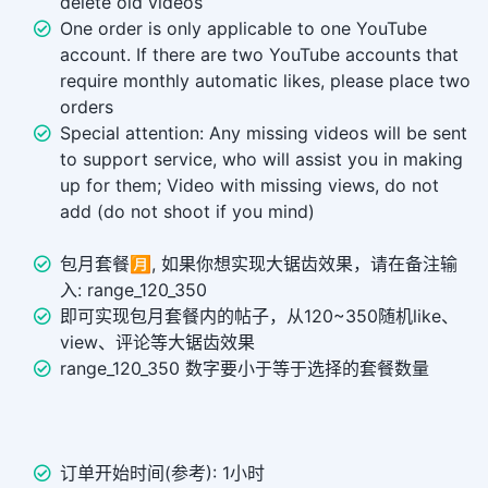
delete old videos
One order is only applicable to one YouTube
account. If there are two YouTube accounts that
require monthly automatic likes, please place two
orders
Special attention: Any missing videos will be sent
to support service, who will assist you in making
up for them; Video with missing views, do not
add (do not shoot if you mind)
包月套餐🈷️, 如果你想实现大锯齿效果，请在备注输
入: range_120_350
即可实现包月套餐内的帖子，从120~350随机like、
view、评论等大锯齿效果
range_120_350 数字要小于等于选择的套餐数量
订单开始时间(参考): 1小时