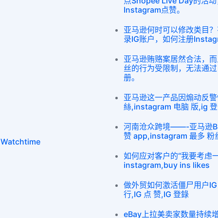
点Shopee Live Day
Instagram点赞。
亚马逊何时可以修改类目？
录IG账户，如何注册Insta
亚马逊贿赂案居然合法，而且亚
丝的行为受限制，无法通过电脑
册。
亚马逊这一产品因煽动反警
絲,instagram 电脑 版,ig 
河南沧众跨境——-亚马逊Buy 
赞 app,instagram 最多 粉
Watchtime
如何应对客户的“我要考虑一下”s
instagram,buy ins likes
做外贸如何激活僵尸用户IG 購買
行,IG 点 赞,IG 登錄
eBay上拉美卖家数量持续