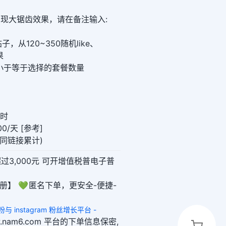
想实现大锯齿效果，请在备注输入:
从120~350随机like、
果
数字要小于等于选择的套餐数量
小时
0/天 [参考]
0(同链接累计)
超过3,000元 可开增值税普电子普
册】 💚 匿名下单，更安全-便捷-
 买粉与 instagram 粉丝增长平台 -
ww.nam6.com 平台的下单信息保密,