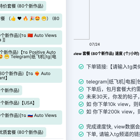
量）特价套餐 (80个新作品)
👍 ❤️ 🔥 🎉🤩 😁） (80
新作品)[ᴛɢ 🇨🇳 Auto Views
 ⟯]
08/06
07/24
个新作品)【ᴛɢ Positive Auto
Telegram|纸飞机|tg|电报|TG 包月view 套餐 (80个新作品) 速度 (个/小时)
🎉🤩 😁 Telegram|纸飞机|tg|电
下单链接:【请输入tg类似链接 
0个新作品)【ᴛɢ ❤️‍🔥 Auto
tant】
telegram|纸飞机|电报|
下单后，包月套餐大约需
80个新作品)
未来30天，你发的帖子，
(80个新作品)【USA】
如 你下单10k view，
如 你下单200k view
新作品)[ᴛɢ 🇷🇺 Auto Views
完成速度快, view数据会显
量）优质套餐 (80个新作品)
下单, 请输入tg频道的链