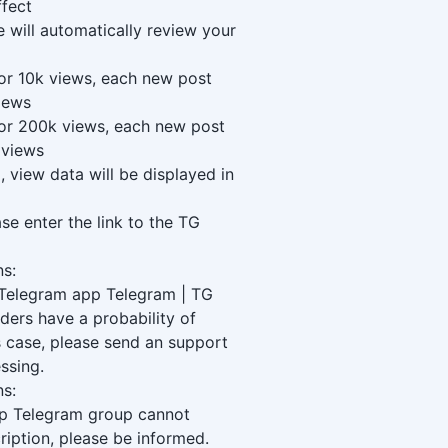
ffect
e will automatically review your
for 10k views, each new post
iews
for 200k views, each new post
 views
 view data will be displayed in
se enter the link to the TG
ns:
 Telegram app Telegram | TG
ers have a probability of
is case, please send an support
ssing.
ns:
p Telegram group cannot
iption, please be informed.