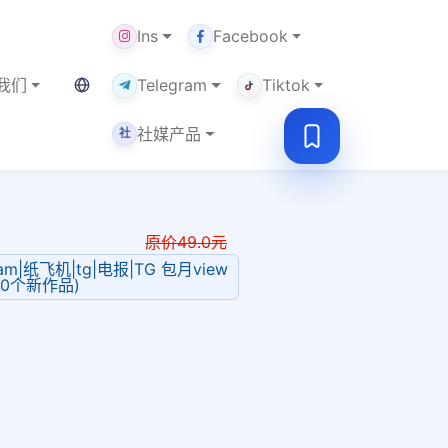
Ins
Facebook
当前语言：中文
我们
Telegram
Tiktok
社媒产品
社
原价
49.0
元
ram|纸飞机|tg|电报|TG 包月view
80个新作品)