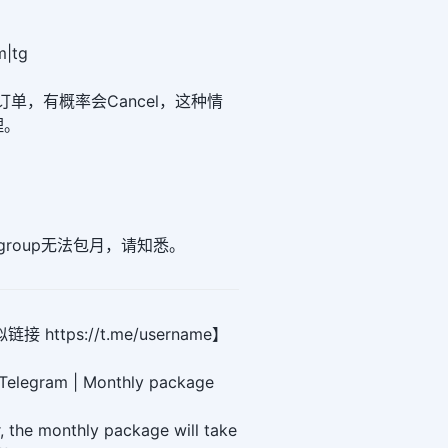
|tg
el的订单，有概率会Cancel，这种情
理。
m group无法包月，请知悉。
https://t.me/username】
 Telegram | Monthly package
r, the monthly package will take