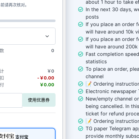
about 1 hour to take e
单前请再次核对。
In the next 30 days, w
posts
If you place an order 
will have around 10k v
If you place an order 
will have around 200k
数
0
Fast completion speed,
statistics
To place an order, plea
计
￥0
channel
扣
-￥0.00
📝 Ordering instructio
付
￥0.00
Electronic newspaper
New/empty channel ord
使用优惠券
being cancelled. In th
ticket for refund proce
📝 Ordering instructio
TG paper Telegram ap
provide monthly subscr
支付宝