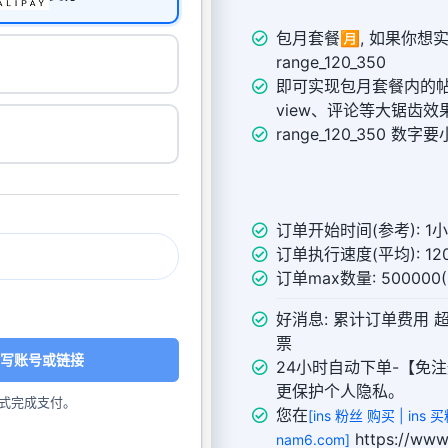
包月套餐🈷️, 如果你
range_120_350
即可实现包月套餐内的帖子，
view、评论等大锯齿效
range_120_350 
订单开始时间(参考): 1
订单执行速度(平均): 120
订单max数量: 50000
好消息: 累计订单费用 
票
写账号或链接
24小时自动下单-【免注
更保护个人隐私。
式完成支付。
您在
[ins 粉丝 购买 | ins
https://w
nam6.com]