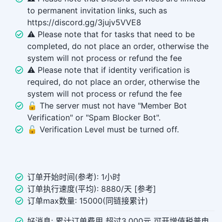
to permanent invitation links, such as
https://discord.gg/3jujv5VVE8
⚠️ Please note that for tasks that need to be
completed, do not place an order, otherwise the
system will not process or refund the fee
⚠️ Please note that if identity verification is
required, do not place an order, otherwise the
system will not process or refund the fee
🔓 The server must not have "Member Bot
Verification" or "Spam Blocker Bot".
🔓 Verification Level must be turned off.
订单开始时间(参考): 1小时
订单执行速度(平均): 8880/天 [参考]
订单max数量: 15000(同链接累计)
好消息: 累计订单费用 超过3,000元 可开增值税普电