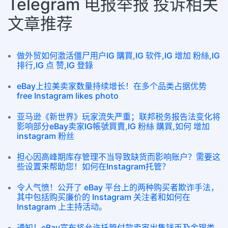
Telegram 电报举报 投诉相关
文章推荐
做外贸如何激活僵尸用户IG 購買,IG 软件,IG 增加 粉絲,IG
排行,IG 点 赞,IG 登錄
eBay上拉美卖家数量持续增长！在多个品类占据优势
free Instagram likes photo
亚马逊《新世界》玩家流失严重；联邦税务报告法变化将
影响部分eBay卖家IG帳號買賣,IG 粉絲 購買,如何 增加
instagram 粉丝
担心因高峰期库存管理不当导致缺货而影响账户？需要这
些设置来帮助您！如何在Instagram托管？
令人气愤！公开了 eBay 平台上的两种购买者欺诈手法，
其中包括购买廉价的 Instagram 关注者和如何在
Instagram 上主持活动。
通知！eBay宣布将允许托管付款卖家出售钱币及金银类