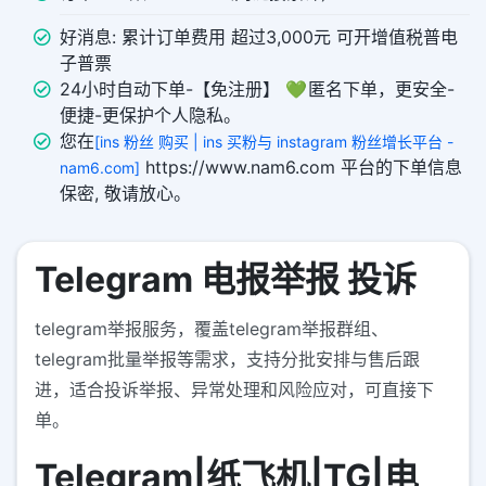
好消息: 累计订单费用 超过3,000元 可开增值税普电
子普票
24小时自动下单-【免注册】 💚 匿名下单，更安全-
便捷-更保护个人隐私。
您在
[ins 粉丝 购买 | ins 买粉与 instagram 粉丝增长平台 -
https://www.nam6.com 平台的下单信息
nam6.com]
保密, 敬请放心。
Telegram 电报举报 投诉
telegram举报服务，覆盖telegram举报群组、
telegram批量举报等需求，支持分批安排与售后跟
进，适合投诉举报、异常处理和风险应对，可直接下
单。
Telegram|纸飞机|TG|电