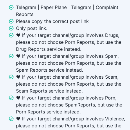
Telegram | Paper Plane | Telegram | Complaint
Reports
Please copy the correct post link
Only post link.
❤️ If your target channel/group involves Drugs,
please do not choose Porn Reports, but use the
Drug Reports service instead.
❤️ If your target channel/group involves Spam,
please do not choose Porn Reports, but use the
Spam Reports service instead.
❤️ If your target channel/group involves Scam,
please do not choose Porn Reports, but use the
Scam Reports service instead.
❤️ If your target channel/group involves Porn,
please do not choose SpamReports, but use the
Porn Reports service instead.
❤️ If your target channel/group involves Violence,
please do not choose Porn Reports, but use the