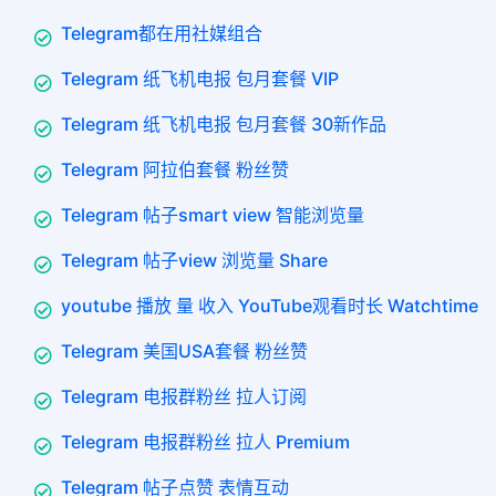
Telegram都在用社媒组合
Telegram 纸飞机电报 包月套餐 VIP
Telegram 纸飞机电报 包月套餐 30新作品
Telegram 阿拉伯套餐 粉丝赞
Telegram 帖子smart view 智能浏览量
Telegram 帖子view 浏览量 Share
youtube 播放 量 收入 YouTube观看时长 Watchtime
Telegram 美国USA套餐 粉丝赞
Telegram 电报群粉丝 拉人订阅
Telegram 电报群粉丝 拉人 Premium
Telegram 帖子点赞 表情互动