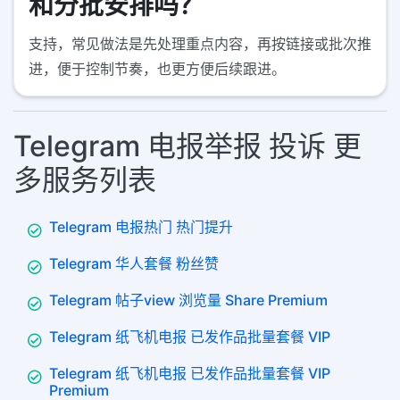
和分批安排吗？
支持，常见做法是先处理重点内容，再按链接或批次推
进，便于控制节奏，也更方便后续跟进。
Telegram 电报举报 投诉 更
多服务列表
Telegram 电报热门 热门提升
Telegram 华人套餐 粉丝赞
Telegram 帖子view 浏览量 Share Premium
Telegram 纸飞机电报 已发作品批量套餐 VIP
Telegram 纸飞机电报 已发作品批量套餐 VIP
Premium