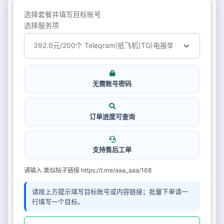
选择套餐并填写目标账号
选择服务项
无需账号密码
订单进度可查询
支持售后工单
请输入 类似帖子链接 https://t.me/aaa_aaa/168
请按上方提示填写目标账号或内容链接；批量下单请一
行填写一个目标。