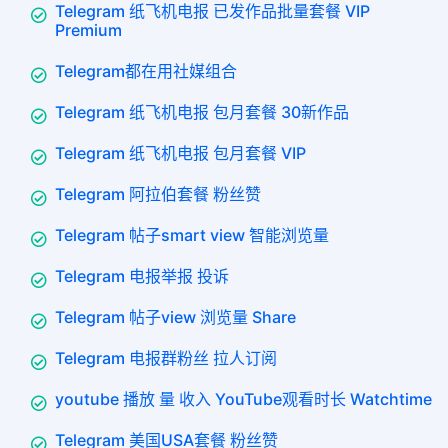
Telegram 纸飞机电报 已发作品批量套餐 VIP
Premium
Telegram都在用社媒组合
Telegram 纸飞机电报 包月套餐 30新作品
Telegram 纸飞机电报 包月套餐 VIP
Telegram 阿拉伯套餐 粉丝赞
Telegram 帖子smart view 智能浏览量
Telegram 电报举报 投诉
Telegram 帖子view 浏览量 Share
Telegram 电报群粉丝 拉人订阅
youtube 播放 量 收入 YouTube观看时长 Watchtime
Telegram 美国USA套餐 粉丝赞