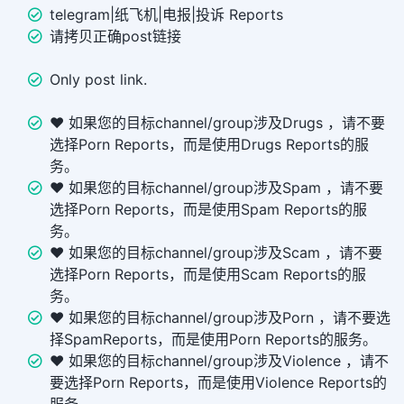
telegram|纸飞机|电报|投诉 Reports
请拷贝正确post链接
Only post link.
❤️ 如果您的目标channel/group涉及Drugs ，请不要
选择Porn Reports，而是使用Drugs Reports的服
务。
❤️ 如果您的目标channel/group涉及Spam ，请不要
选择Porn Reports，而是使用Spam Reports的服
务。
❤️ 如果您的目标channel/group涉及Scam ，请不要
选择Porn Reports，而是使用Scam Reports的服
务。
❤️ 如果您的目标channel/group涉及Porn ，请不要选
择SpamReports，而是使用Porn Reports的服务。
❤️ 如果您的目标channel/group涉及Violence ，请不
要选择Porn Reports，而是使用Violence Reports的