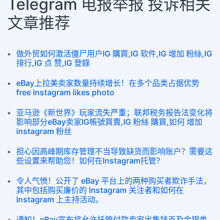
Telegram 电报举报 投诉相关
文章推荐
做外贸如何激活僵尸用户IG 購買,IG 软件,IG 增加 粉絲,IG
排行,IG 点 赞,IG 登錄
eBay上拉美卖家数量持续增长！在多个品类占据优势
free Instagram likes photo
亚马逊《新世界》玩家流失严重；联邦税务报告法变化将
影响部分eBay卖家IG帳號買賣,IG 粉絲 購買,如何 增加
instagram 粉丝
担心因高峰期库存管理不当导致缺货而影响账户？需要这
些设置来帮助您！如何在Instagram托管？
令人气愤！公开了 eBay 平台上的两种购买者欺诈手法，
其中包括购买廉价的 Instagram 关注者和如何在
Instagram 上主持活动。
通知！eBay宣布将允许托管付款卖家出售钱币及金银类