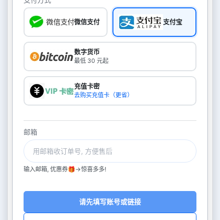
微信支付
支付宝
数字货币
最低 30 元起
充值卡密
去购买充值卡（更省）
邮箱
输入邮箱, 优惠券🎁->惊喜多多!
请先填写账号或链接