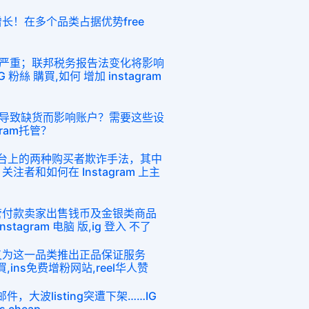
增长！在多个品类占据优势free
严重；联邦税务报告法变化将影响
 粉絲 購買,如何 增加 instagram
导致缺货而影响账户？需要这些设
ram托管？
 平台上的两种购买者欺诈手法，其中
 关注者和如何在 Instagram 上主
托管付款卖家出售钱币及金银类商品
instagram 电脑 版,ig 登入 不了
y又为这一品类推出正品保证服务
 購買,ins免费增粉网站,reel华人赞
，大波listing突遭下架……IG
es cheap