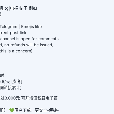
|tg|电报 帖子 例如
0】
Telegram | Emojis like
rect post link
e channel is open for comments
ed, no refunds will be issued,
this is a concern)
小时
8/天 [参考]
0(同链接累计)
超过3,000元 可开增值税普电子普
册】 💚 匿名下单，更安全-便捷-