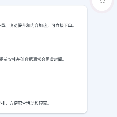
合曝光补量、浏览提升和内容加热，可直接下单。
，提前安排基础数据通常会更省时间。
批次安排，方便配合活动和预算。