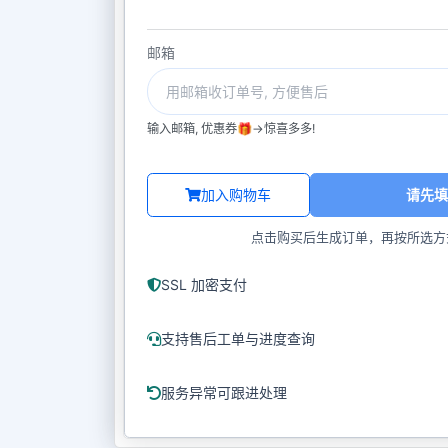
邮箱
输入邮箱, 优惠券🎁->惊喜多多!
加入购物车
请先填
点击购买后生成订单，再按所选方
SSL 加密支付
支持售后工单与进度查询
服务异常可跟进处理