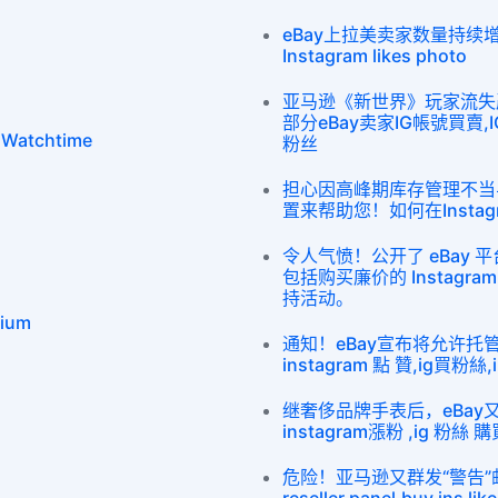
eBay上拉美卖家数量持续
Instagram likes photo
亚马逊《新世界》玩家流失
部分eBay卖家IG帳號買賣,IG
Watchtime
粉丝
担心因高峰期库存管理不当
置来帮助您！如何在Instag
令人气愤！公开了 eBay
包括购买廉价的 Instagram
持活动。
ium
通知！eBay宣布将允许
instagram 點 贊,ig買粉絲,
继奢侈品牌手表后，eBa
instagram漲粉 ,ig 粉絲
危险！亚马逊又群发“警告”邮件
reseller panel,buy ins lik