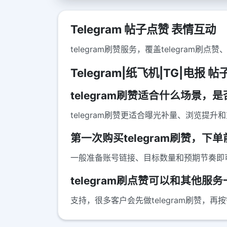
Telegram 帖子点赞 表情互动
telegram刷赞服务，覆盖telegra
Telegram|纸飞机|TG|电报 帖子
telegram刷赞适合什么场景，
telegram刷赞更适合曝光补量、浏览
第一次购买telegram刷赞，下
一般准备账号链接、目标数量和预期节奏即
telegram刷点赞可以和其他
支持，很多客户会先做telegram刷赞，再按