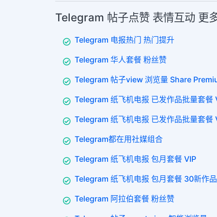
Telegram 帖子点赞 表情互动 
Telegram 电报热门 热门提升
Telegram 华人套餐 粉丝赞
Telegram 帖子view 浏览量 Share Premi
Telegram 纸飞机电报 已发作品批量套餐 V
Telegram 纸飞机电报 已发作品批量套餐 VI
Telegram都在用社媒组合
Telegram 纸飞机电报 包月套餐 VIP
Telegram 纸飞机电报 包月套餐 30新作品
Telegram 阿拉伯套餐 粉丝赞