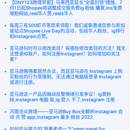
【DNY123跨境早报】马来西亚延长“全面封锁”措施，7
月1日起Shopee将调整成交服务费ig 粉絲 購買,ins免费
增粉网站,reel华人赞,reels华人
每周三有500虾币等您来领取！我们诚挚邀请您参与新加
坡站点Shopee Live Day的活动，包括华人粉丝、ig排行
和Instagram点赞。
亚马逊何时可以修改类目？有哪些修改类目的方法？我无
法登录IG账户，如何注册Instagram？如何增加IG关注
者？
亚马逊贿赂案居然合法，而且亚马逊在 Instagram 上购
买粉丝的行为受限制，无法通过电脑版登录 Instagram
或进行注册。
亚马逊这一产品因煽动反警情绪引发争议！ig買粉
絲,instagram 电脑 版,ig 登入 不了,instagram 注册
河南沧众跨境——-亚马逊Buy Box全解析instagram 自
动 点 赞 app,instagram 最多 粉丝 2022
如何应对客户的“我要考虑一下”smm panel for