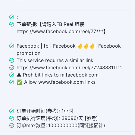
:
下单链接:【请输入FB Reel 链接
https://www.facebook.com/reel/77***】
Facebook | fb | Facebook ✌️✌️✌️| Facebook
promotion
This service requires a similar link
https://www.facebook.com/reel/772488811111
⚠️ Prohibit links to m.facebook.com
✅ Allow www.facebook.com links
订单开始时间(参考): 1小时
订单执行速度(平均): 39096/天 [参考]
订单max数量: 1000000000(同链接累计)