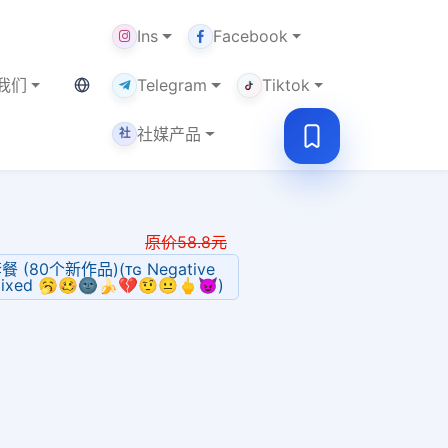
Ins
Facebook
当前语言：中文
我们
Telegram
Tiktok
社媒产品
社
原价
58.8
元
餐 (80个新作品)(ᴛɢ Negative
 Mixed 🥱🥴🌚🍌💔🤨😐🖕😈)