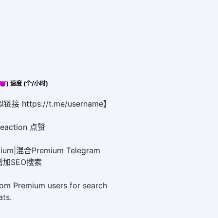
😈) 速度 (个/小时)
https://t.me/username】
eaction 点赞
emium|混合Premium Telegram
增加SEO搜索
om Premium users for search
ats.