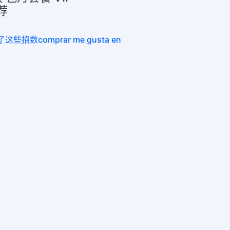
荐
招数comprar me gusta en