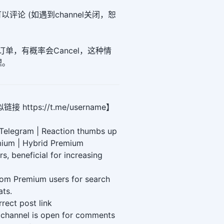
可以评论 (如遇到channel关闭，恕
el的订单，有概率会Cancel，这种情
理。
https://t.me/username】
 Telegram | Reaction thumbs up
mium | Hybrid Premium
, beneficial for increasing
om Premium users for search
ats.
rect post link
e channel is open for comments