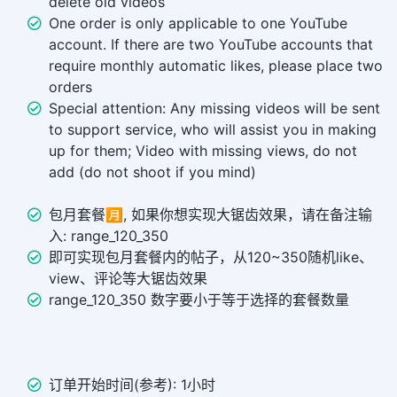
delete old videos
One order is only applicable to one YouTube
account. If there are two YouTube accounts that
require monthly automatic likes, please place two
orders
Special attention: Any missing videos will be sent
to support service, who will assist you in making
up for them; Video with missing views, do not
add (do not shoot if you mind)
包月套餐🈷️, 如果你想实现大锯齿效果，请在备注输
入: range_120_350
即可实现包月套餐内的帖子，从120~350随机like、
view、评论等大锯齿效果
range_120_350 数字要小于等于选择的套餐数量
订单开始时间(参考): 1小时