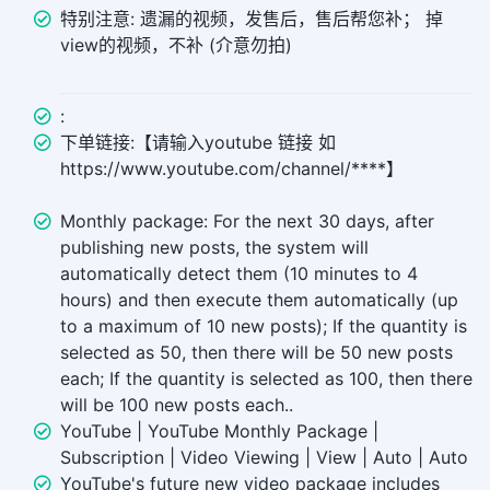
特别注意: 遗漏的视频，发售后，售后帮您补； 掉
view的视频，不补 (介意勿拍)
:
下单链接:【请输入youtube 链接 如
https://www.youtube.com/channel/****】
Monthly package: For the next 30 days, after
publishing new posts, the system will
automatically detect them (10 minutes to 4
hours) and then execute them automatically (up
to a maximum of 10 new posts); If the quantity is
selected as 50, then there will be 50 new posts
each; If the quantity is selected as 100, then there
will be 100 new posts each..
YouTube | YouTube Monthly Package |
Subscription | Video Viewing | View | Auto | Auto
YouTube's future new video package includes