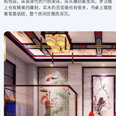
和包容。床是清代的六柱架床，床头雕刻着龙凤，罗汉榻
上也有精美的雕刻，实木的百宝箱也有很多，书桌上摆放
着笔墨纸砚，整个房间优雅而深沉。