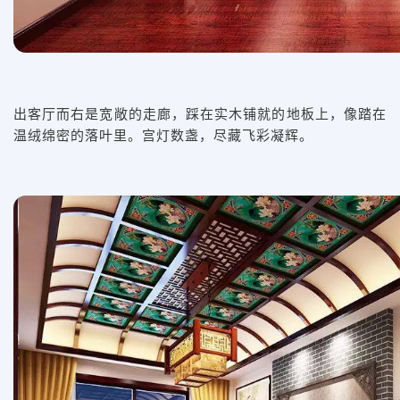
出客厅而右是宽敞的走廊，踩在实木铺就的地板上，像踏在
温绒绵密的落叶里。宫灯数盏，尽藏飞彩凝辉。