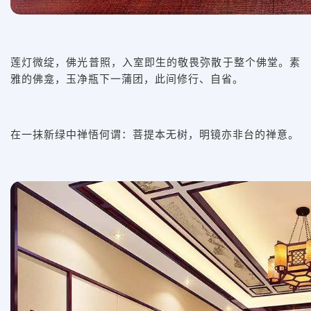
莲灯微绽，佛光普照，入室即生的敬畏弥散于整个佛堂。素
雅的佛龛，玉净瓶下一蒲团，此间修行、自省。
在一抹新绿中禅悟何谓：菩提本无树，明镜亦非台的禅意。