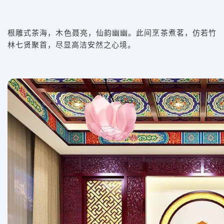
根雕式茶海，木色聂亮，仙韵幽幽。此间烹茶煮茗，仿若竹
林七贤聚首，尽显高洁安然之心境。