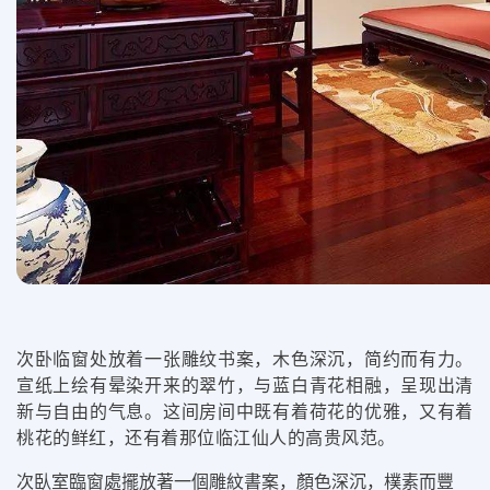
次卧临窗处放着一张雕纹书案，木色深沉，简约而有力。
宣纸上绘有晕染开来的翠竹，与蓝白青花相融，呈现出清
新与自由的气息。这间房间中既有着荷花的优雅，又有着
桃花的鲜红，还有着那位临江仙人的高贵风范。
次臥室臨窗處擺放著一個雕紋書案，顏色深沉，樸素而豐