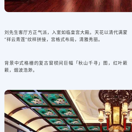
刘先生客厅方正气派，入室如临皇宫大殿。天花以清代满蒙
“祥云青莲”纹样拼接，宫格式布局，清雅秀丽。
背景中式格栅的复古窗棂间巨幅「秋山千寻」图，红叶簌
簌，烟波浩渺。