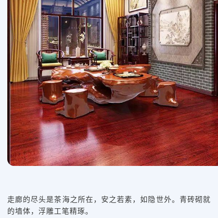
走廊的尽头是茶海之所在，安之若素，如隐世外。青砖砌就
的墙体，浮雕工笔精琢。