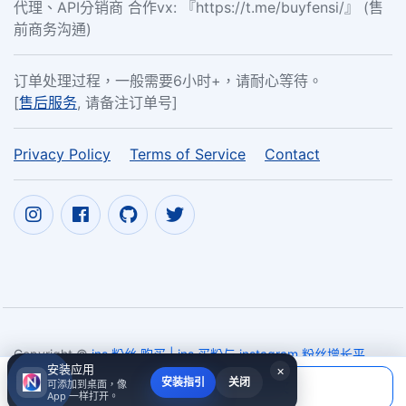
代理、API分销商 合作vx: 『https://t.me/buyfensi/』 (售
前商务沟通)
订单处理过程，一般需要6小时+，请耐心等待。
[
售后服务
, 请备注订单号]
Privacy Policy
Terms of Service
Contact
Copyright ©
ins 粉丝 购买 | ins 买粉与 instagram 粉丝增长平
安装应用
×
台 - nam6.com
2017~2026
当前应付
安装指引
关闭
可添加到桌面，像
填写账号后购买
￥0.00
App 一样打开。