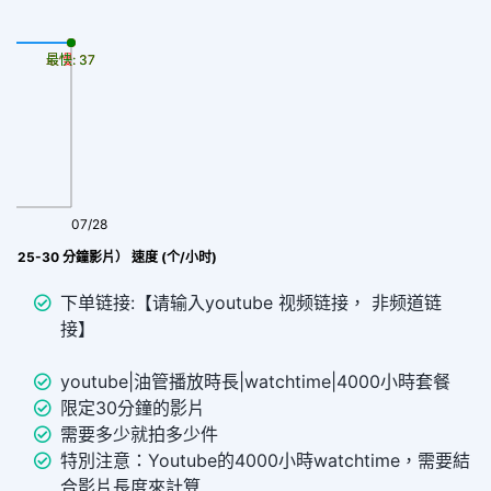
最慢: 37
最快: 37
07/28
合 25-30 分鐘影片） 速度 (个/小时)
下单链接:【请输入youtube 视频链接， 非频道链
接】
youtube|油管播放時長|watchtime|4000小時套餐
限定30分鐘的影片
需要多少就拍多少件
特別注意：Youtube的4000小時watchtime，需要結
合影片長度來計算