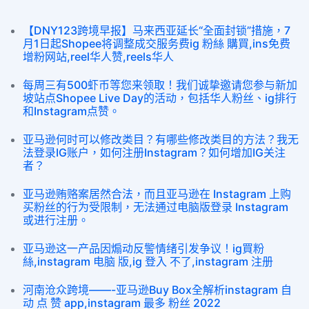
【DNY123跨境早报】马来西亚延长“全面封锁”措施，7
月1日起Shopee将调整成交服务费ig 粉絲 購買,ins免费
增粉网站,reel华人赞,reels华人
每周三有500虾币等您来领取！我们诚挚邀请您参与新加
坡站点Shopee Live Day的活动，包括华人粉丝、ig排行
和Instagram点赞。
亚马逊何时可以修改类目？有哪些修改类目的方法？我无
法登录IG账户，如何注册Instagram？如何增加IG关注
者？
亚马逊贿赂案居然合法，而且亚马逊在 Instagram 上购
买粉丝的行为受限制，无法通过电脑版登录 Instagram
或进行注册。
亚马逊这一产品因煽动反警情绪引发争议！ig買粉
絲,instagram 电脑 版,ig 登入 不了,instagram 注册
河南沧众跨境——-亚马逊Buy Box全解析instagram 自
动 点 赞 app,instagram 最多 粉丝 2022