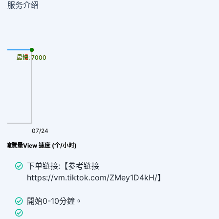
服务介绍
最慢: 7000
最快: 7000
07/24
ktok推廣ᴛᴛ ⭐ Real流覽量View 速度 (个/小时)
下单链接:【参考链接
https://vm.tiktok.com/ZMey1D4kH/】
開始0-10分鐘。