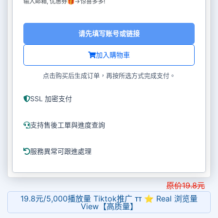
输入邮箱, 优惠券🎁->惊喜多多!
请先填写账号或链接
加入購物車
点击购买后生成订单，再按所选方式完成支付。
SSL 加密支付
支持售後工單與進度查詢
服務異常可跟進處理
原价
19.8
元
19.8元/5,000播放量 Tiktok推广 ᴛᴛ ⭐ Real 浏览量
View【高质量】