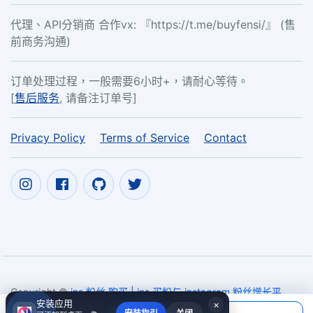
代理、API分销商 合作vx: 『https://t.me/buyfensi/』 (售
前商务沟通)
订单处理过程，一般需要6小时+，请耐心等待。
[
售后服务
, 请备注订单号]
Privacy Policy
Terms of Service
Contact
Copyright ©
ins 粉丝 购买 | ins 买粉与 instagram 粉丝增长平
安装应用
×
台 - nam6.com
2017~2026
当前应付